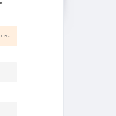
ni
R 15,-