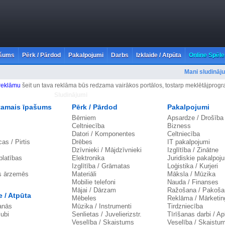
ašums
Pērk / Pārdod
Pakalpojumi
Darbs
Izklaide / Atpūta
Online Spēle
Mani sludināj
 reklāmu
šeit un tava reklāma būs redzama vairākos portālos, tostarp meklētājprog
Sludinājumi
tamais īpašums
Pērk / Pārdod
Pakalpojumi
Bērniem
Apsardze / Drošība
Celtniecība
Bizness
Datori / Komponentes
Celtniecība
as / Pirtis
Drēbes
IT pakalpojumi
Dzīvnieki / Mājdzīvnieki
Izglītība / Zinātne
latības
Elektronika
Juridiskie pakalpoj
Izglītība / Grāmatas
Loģistika / Kurjeri
s ārzemēs
Materiāli
Māksla / Mūzika
Mobilie telefoni
Nauda / Finanses
Mājai / Dārzam
Ražošana / Pakoša
e / Atpūta
Mēbeles
Reklāma / Mārketin
anās
Mūzika / Instrumenti
Tirdzniecība
lubi
Senlietas / Juvelierizstr.
Tīrīšanas darbi / A
Veselība / Skaistums
Veselība / Skaistu