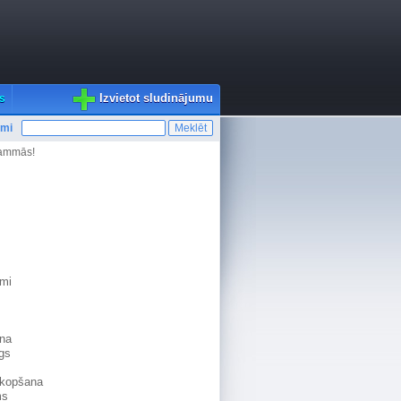
Izvietot sludinājumu
s
umi
rammās!
umi
na
gs
pkopšana
ms