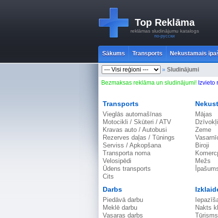
Top Reklāma
reklāmas sludinājumu katalogs
по-русски
Sākums
Transports
Nekustamais īp
»
Sludinājumi
Bezmaksas reklāma un sludinājumi!
Izvieto
Transports
Nekus
Vieglās automašīnas
Mājas
Motocikli / Skūteri / ATV
Dzīvokļi
Kravas auto / Autobusi
Zeme
Rezerves daļas / Tūnings
Vasarnīc
Serviss / Apkopšana
Biroji
Transporta noma
Komercp
Velosipēdi
Mežs
Ūdens transports
Īpašum
Cits
Darbs
Izklaid
Piedāvā darbu
Iepazīš
Meklē darbu
Nakts k
Vasaras darbs
Tūrisms