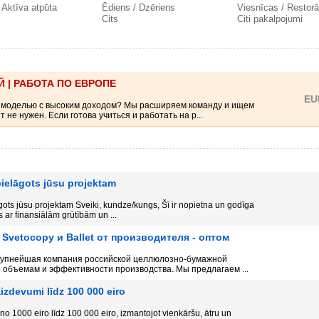
 Aktīva atpūta
Ēdiens / Dzēriens
Viesnīcas / Restorā
Cits
Citi pakalpojumi
 | РАБОТА ПО ЕВРОПЕ
EU
 моделью с высоким доходом? Мы расширяем команду и ищем
 не нужен. Если готова учиться и работать на р...
ielāgots jūsu projektam
ots jūsu projektam Sveiki, kundze/kungs, Šī ir nopietna un godīga
 ar finansiālām grūtībām un ...
Svetocopy и Ballet от производителя - оптом
рупнейшая компания российской целлюлозно-бумажной
объемам и эффективности производства. Мы предлагаем ...
aizdevumi līdz 100 000 eiro
 1000 eiro līdz 100 000 eiro, izmantojot vienkāršu, ātru un