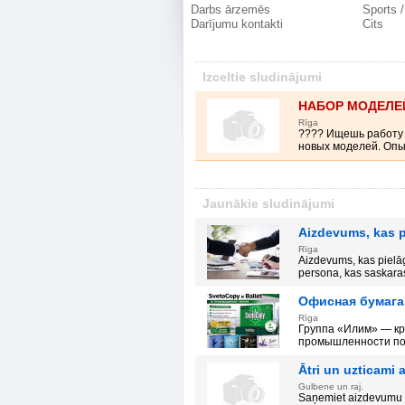
Darbs ārzemēs
Sports /
Darījumu kontakti
Cits
Izceltie sludinājumi
НАБОР МОДЕЛЕЙ
Rīga
???? Ищешь работу
новых моделей. Опыт
Jaunākie sludinājumi
Aizdevums, kas p
Rīga
Aizdevums, kas pielāg
persona, kas saskaras
Офисная бумага 
Rīga
Группа «Илим» — к
промышленности по 
Ātri un uzticami 
Gulbene un raj.
Saņemiet aizdevumu no