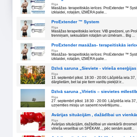
Rīga
Masāžas- terapeitiskās ierīces: ProExtender ™ Syste
izklaidei, rotaļām, IZMĒRA palie...
ProExtender ™ System
Rīga
Masāžas terapeitiskās ierīces: VIB gredzeni, un Pr
trenniņam, seksuālām rotaļām un izmēram... Big ...
ProExtender masāžas- terapeitiskās ierīc
Rīga
Masāžas- terapeitiskās ierīces: ProExtender ™ Syste
izklaidei, rotaļām, IZMĒRA palie...
Dzīvā saruna „Sieviete - vīrieša enerģij
Rīga
13. septembrī plkst. 18:30 - 20:00 Lāčplēša iela 37, R
dārglietām, bet lai pie tiem varētu piekļūt ir...
Dzīvā saruna „Vīrietis – sievietes mīlestī
Rīga
27. septembrī plkst. 18:30 - 20:00. Lāčplēša iela 37, 
uzņemties misiju un saņemt novērtējumu...
Avārijas situācijām , dažādībai un vienkā
Rīga
Avārijas situācijām, dažādībai un vienkārši drosmei
vīrieša veselībai un SPĒKAM..., pēc senām austr...