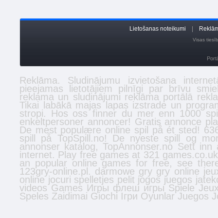
Lietošanas noteikumi
|
Reklām
Visas ties
Port
Reklāma. Sludinājumu izvietošana inter
pieejamas lietotājiem pilnīgi par brīvu smi
reklama un sludinājumi reklāma portālā
rekl
Tikai labākā
majas lapas izstrade
un program
stropi
. Hos oss finner du mer enn 1000 spi
enkeltpersoner
annoncer
! Gratis annonce plac
De mest populære online spil på ét sted! 636
spill
på TopSpill.no! De nyeste spill og mo
annonser
katalog, TopAnnonser.no Sett inn 
internet. Play free games at 321 games.co.u
an popular online games for free, see the
123gry-online.pl.
darmowe gry
gry online
jeu
online
jocuri
spelletjes
pelit
jogos
juegos
jatek
videos
Games
Игры
флеш игры
Spiele
Jeu
Speles
Zaidimai
Giochi
Ігри
Oyunlar
Juegos
J