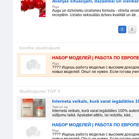
Avārijas situācijām, dažādībai un vienkār
Rīga
Augu un dzīvnieku izcelsmes formula - vīrieša ves
receptēm. Uzlabo seksuālās dzīves kvalitāti un ātr...
1
2
Izceltie sludinājumi
НАБОР МОДЕЛЕЙ | РАБОТА ПО ЕВРОП
Rīga
???? Ищешь работу моделью с высоким доходо
новых моделей. Опыт не нужен. Если готова учить
Sludinājumu TOP 3
Interneta veikals, kurā varat iegādāties
Talsi un raj.
Interneta veikals, kurā varat iegādāties 100% auten
sūtījumu laikā. Apskatiet attēlu, lai redzētu, kād...
НАБОР МОДЕЛЕЙ | РАБОТА ПО ЕВРОП
Rīga
???? Ищешь работу моделью с высоким доходо
новых моделей. Опыт не нужен. Если готова учить