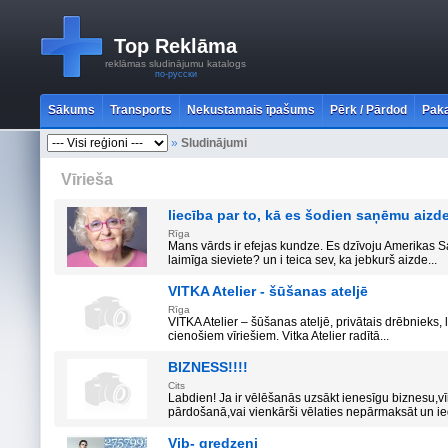
Top Reklāma
reklāmas sludinājumu katalogs
по-русски
Sākums
Transports
Nekustamais īpašums
Pērk / Pārdod
Paka
»
Sludinājumi
Vīrieša
liecība par to, kā es šodien saņēmu aiz
Rīga
Mans vārds ir efejas kundze. Es dzīvoju Amerikas S
laimīga sieviete? un i teica sev, ka jebkurš aizde...
VITKA Atelier - šūšanas ateljē
Rīga
VITKA Atelier – šūšanas ateljē, privātais drēbnieks, 
cienošiem vīriešiem. Vitka Atelier radītā...
BIZNESS!!!!
Cits
Labdien! Ja ir vēlēšanās uzsākt ienesīgu biznesu,v
pārdošanā,vai vienkārši vēlaties nepārmaksāt un ieg
Vib- gredzeni