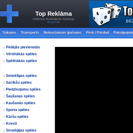
Top Reklāma
reklāmas sludinājumu katalogs
по-русски
Sākums
Transports
Nekustamais īpašums
Pērk / Pārdod
Pakalpojum
Pēdējās pievienotās
Vērtētākās spēles
Spēlētākās spēles
Smieklīgas spēles
Sacīkšu spēles
Piedzīvojumu spēles
Šaušanas spēles
Kaušanās spēles
Sporta spēles
Kāršu spēles
Kvesti
Stratēģijas spēles