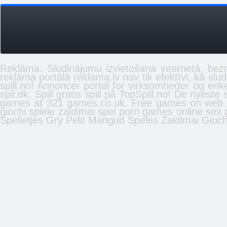
Reklāma. Sludinājumu izvietošana internetā, be
reklāma portālā
reklama.lv
nav tik efektīvi, kā
slud
spill.no
! Annoncer portal for virksomheder og enk
spil.dk. Spill gratis
spill
på TopSpill.no! De nyeste s
games at 321 games.co.uk. Free
games
on web a
giochi
spiele
zaidimai
spel
porn games online
sex 
Spelletjes
Gry
Pelit
Mangud
Speles
Zaidimai
Gioch