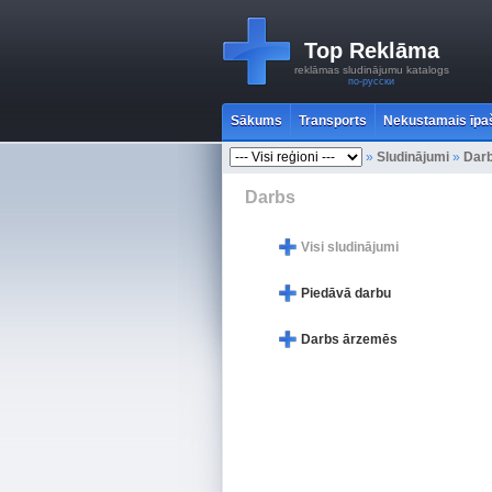
Top Reklāma
reklāmas sludinājumu katalogs
по-русски
Sākums
Transports
Nekustamais īp
»
Sludinājumi
»
Dar
Darbs
Visi sludinājumi
Piedāvā darbu
Darbs ārzemēs