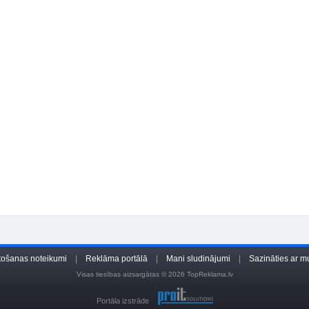
tošanas noteikumi
|
Reklāma portālā
|
Mani sludinājumi
|
Sazināties ar 
Visas tiesības aizsargātas © 2026 TopReklama.lv
Portāla izstrāde