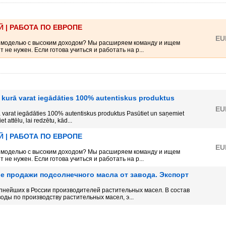
 | РАБОТА ПО ЕВРОПЕ
EU
 моделью с высоким доходом? Мы расширяем команду и ищем
 не нужен. Если готова учиться и работать на р...
, kurā varat iegādāties 100% autentiskus produktus
EU
rā varat iegādāties 100% autentiskus produktus Pasūtiet un saņemiet
et attēlu, lai redzētu, kād...
 | РАБОТА ПО ЕВРОПЕ
EU
 моделью с высоким доходом? Мы расширяем команду и ищем
 не нужен. Если готова учиться и работать на р...
е продажи подсолнечного масла от завода. Экспорт
упнейших в России производителей растительных масел. В состав
оды по производству растительных масел, э...