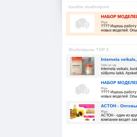
Izceltie sludinājumi
НАБОР МОДЕЛЕЙ
Rīga
???? Ищешь работу
новых моделей. Опыт
Sludinājumu TOP 3
Interneta veikals
Talsi un raj.
Interneta veikals, ku
sūtījumu laikā. Apskati
НАБОР МОДЕЛЕЙ
Rīga
???? Ищешь работу
новых моделей. Опыт
АСТОН - Оптовы
Rīga
АСТОН - один из кр
компании входят зав