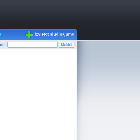
Izvietot sludinājumu
s
umi