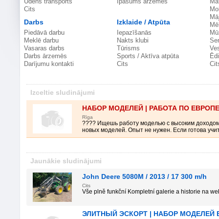
Ūdens transports
Īpašums ārzemēs
Mat
Cits
Mob
Māj
Darbs
Izklaide / Atpūta
Mē
Piedāvā darbu
Iepazīšanās
Mūz
Meklē darbu
Nakts klubi
Sen
Vasaras darbs
Tūrisms
Ves
Darbs ārzemēs
Sports / Aktīva atpūta
Ēdi
Darījumu kontakti
Cits
Cit
Izceltie sludinājumi
НАБОР МОДЕЛЕЙ | РАБОТА ПО ЕВРОП
Rīga
???? Ищешь работу моделью с высоким доходо
новых моделей. Опыт не нужен. Если готова учить
Jaunākie sludinājumi
John Deere 5080M / 2013 / 17 300 m/h
Cits
Vše plně funkční Kompletní galerie a historie na web
ЭЛИТНЫЙ ЭСКОРТ | НАБОР МОДЕЛЕЙ 