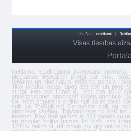
Lietošanas noteikumi
|
Reklām
Visas tiesības ai
Portāl
Reklāma. Sludinājumu izvietošana internetā
pieejamas lietotājiem pilnīgi par brīvu smi
reklama un sludinājumi reklāma portālā
rekl
Tikai labākā
majas lapas izstrade
un program
stropi
. Hos oss finner du mer enn 1000 spi
enkeltpersoner
annoncer
! Gratis annonce plac
De mest populære online spil på ét sted! 636
spill
på TopSpill.no! De nyeste spill og mo
annonser
katalog, TopAnnonser.no Sett inn 
internet. Play free games at 321 games.co.u
an popular online games for free, see the
123gry-online.pl.
darmowe gry
gry online
jeu