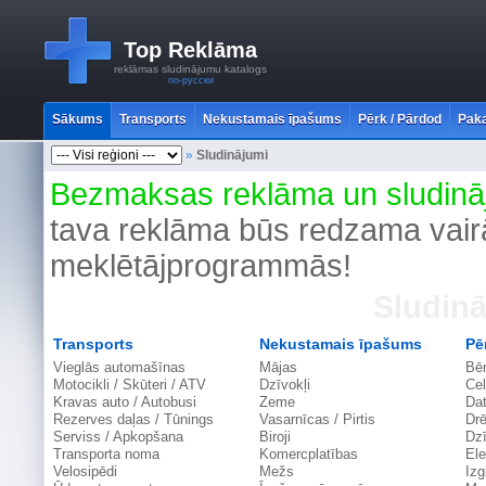
Top Reklāma
reklāmas sludinājumu katalogs
по-русски
Sākums
Transports
Nekustamais īpašums
Pērk / Pārdod
Paka
»
Sludinājumi
Bezmaksas reklāma un sludinā
tava reklāma būs redzama vairā
meklētājprogrammās!
Sludin
Transports
Nekustamais īpašums
Pē
Vieglās automašīnas
Mājas
Bē
Motocikli / Skūteri / ATV
Dzīvokļi
Cel
Kravas auto / Autobusi
Zeme
Dat
Rezerves daļas / Tūnings
Vasarnīcas / Pirtis
Dr
Serviss / Apkopšana
Biroji
Dzī
Transporta noma
Komercplatības
Ele
Velosipēdi
Mežs
Izg