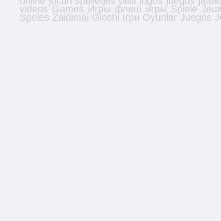
online
jocuri
spelletjes
pelit
jogos
juegos
jatek
videos
Games
Игры
флеш игры
Spiele
Jeu
Speles
Zaidimai
Giochi
Ігри
Oyunlar
Juegos
J