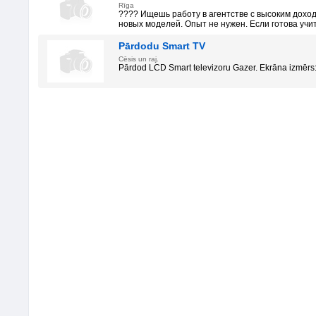
Rīga
???? Ищешь работу в агентстве с высоким дох
новых моделей. Опыт не нужен. Если готова учить
Pārdodu Smart TV
Cēsis un raj.
Pārdod LCD Smart televizoru Gazer. Ekrāna izmērs: 