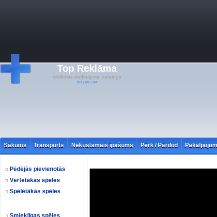
Top Reklāma
reklāmas sludinājumu katalogs
по-русски
Sākums
Transports
Nekustamais īpašums
Pērk / Pārdod
Pakalpojum
Pēdējās pievienotās
Vērtētākās spēles
Spēlētākās spēles
Smieklīgas spēles