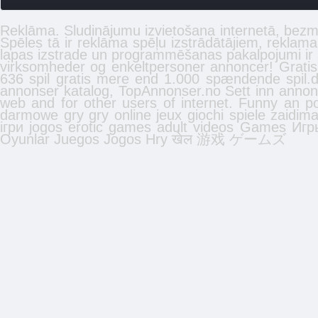
Reklāma. Sludinājumu izvietošana internetā, bez
Spēles tā ir reklāma spēļu izstrādātājiem, reklam
lapas izstrade
un programmēšanas pakalpojumi ir
virksomheder og enkeltpersoner
annoncer
! Gratis
636 spil gratis mere end 1.000 spændende spil.dk
annonser
katalog, TopAnnonser.no Sett inn annon
web and for other users of internet. Funny an p
darmowe gry
gry online
jeux
giochi
spiele
zaidima
ігри
jogos
erotic games
adult videos
Games
Игр
Oyunlar
Juegos
Jogos
Hry
खेल
游戏
ゲームズ