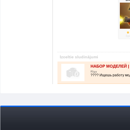
Spē
Izceltie sludinājumi
НАБОР МОДЕЛЕЙ |
Rīga
???? Ищешь работу мод