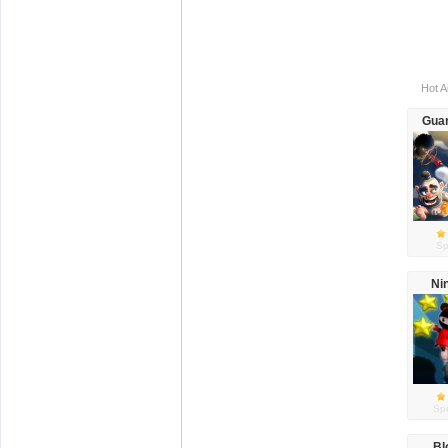
Hot A
Guar
Sp
Ni
Spē
Bl