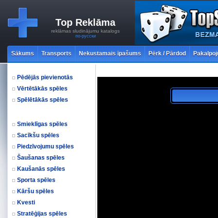
Top Reklāma
reklāmas sludinājumu katalogs
по-русски
Sākums
Transports
Nekustamais īpašums
Pērk / Pārdod
Pakalpoj
Pēdējās pievienotās
Vērtētākās spēles
Spēlētākās spēles
Smieklīgas spēles
Sacīkšu spēles
Piedzīvojumu spēles
Šaušanas spēles
Kaušanās spēles
Sporta spēles
Kāršu spēles
Kvesti
Stratēģijas spēles