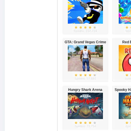
Spēlēts: 212,719
Spē
GTA: Grand Vegas Crime
Red B
Spēlēts: 57,691
Spēl
Hungry Shark Arena
Spooky H
Horror Night
Spēlēts: 73,754
Spē