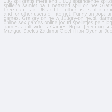
636 spil gratis mere end 1.000 spændende spil.dk
spillene samlet på 1 nettsted
spill online
! Grat
Free
games
in UK and for other users of inter
and for other users of internet. Funny an popula
games. Gra gry online w 123gry-online.pl.
darm
online
sex games online
jocuri
spelletjes
pelit
jo
games
adult videos
Games
Игры
флеш игры
Mangud
Speles
Zaidimai
Giochi
Ігри
Oyunlar
Ju