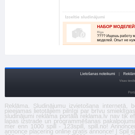
Izceltie sludinājumi
НАБОР МОДЕЛЕЙ 
Rīga
???? Ищешь работу м
моделей. Опыт не нуже
Lietošanas noteikumi
|
Reklām
Visas ties
Port
Reklāma. Sludinājumu izvietošana internetā, 
pieejamas lietotājiem pilnīgi par brīvu smieklīga
sludinājumi reklāma portālā
reklama.lv
nav tik ef
lapas izstrade
un programmēšanas pakalpojumi
mer enn 1000 spill -
123spill
,
spill.no
! Annonce
annonce placering online gratis annonce! | Spil spil