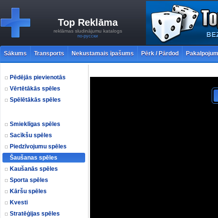
Top Reklāma
reklāmas sludinājumu katalogs
по-русски
Sākums
Transports
Nekustamais īpašums
Pērk / Pārdod
Pakalpojum
Pēdējās pievienotās
Vērtētākās spēles
Spēlētākās spēles
Smieklīgas spēles
Sacīkšu spēles
Piedzīvojumu spēles
Šaušanas spēles
Kaušanās spēles
Sporta spēles
Kāršu spēles
Kvesti
Stratēģijas spēles