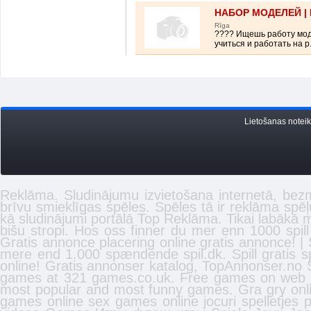
НАБОР МОДЕЛЕЙ |
Rīga
???? Ищешь работу мод
учиться и работать на р.
Lietošanas notei
Reklāma. Sludinājumu izvietošana internetā, be
brīvu smieklīgas
spēles
. Spēles tā ir reklāma spē
kā
sludinājumi
portālā Top Reklāma. Tikai labākā
m
bišu stropi
. Hos oss finner du mer enn 1000 spil
Gratis annonce placering online gratis annonce! | Spi
mere end 1.000 spændende spil.dk. Spill gratis
sp
online
! Gratis
annonser
katalog, TopAnnonser.no S
games at 321 games.co.uk. Free
games
on web a
most popular and most funny games. Gra gry onli
games online
sex games online
jocuri
spelletjes
p