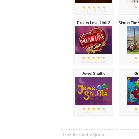
Spēlēts: 209,109
Spē
Dream Love Link 2
Shaun The 
Spēlēts: 217,320
Spē
Jewel Shuffle
Gr
Spēlēts: 133,139
Spē
Izceltie sludinājumi