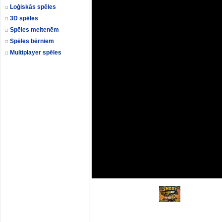
Loģiskās spēles
3D spēles
Spēles meitenēm
Spēles bērniem
Multiplayer spēles