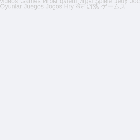
videos
Games
Игры
флеш игры
Spiele
Jeux
Joc
Oyunlar
Juegos
Jogos
Hry
खेल
游戏
ゲームズ