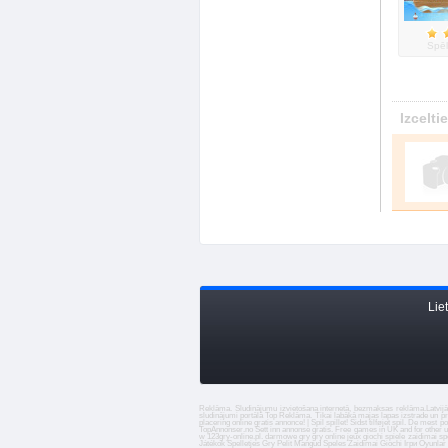
Spēl
Izcelti
Lie
Reklāma. Sludinājumu izvietošana internetā, bezmaksas reklāma.
Latvijā
sludinājumi
portālā Top Reklāma. Tikai labākā
majas lapas izstrade
un pr
placering online gratis annonce! | Spil spillet! Sidst tilføjet
spil
. De mest pop
TopAnnonser.no Sett inn annonse gratis. Free
games
in UK and for other 
w 123gry-online.pl.
darmowe gry
gry online
jeux
giochi
spiele
zaidimai
sp
Játékok
Spelletjes
Gry
Pelit
Mangud
Speles
Zaidimai
Giochi
Ігри
Oyunlar