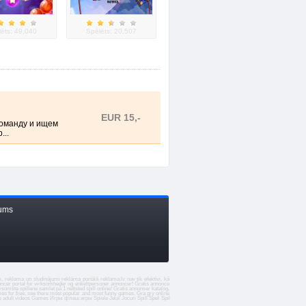
ēts: 49,040
Spēlēts: 20,507
EUR 15,-
оманду и ищем
...
mums
em, reklama un sludinājumi reklāma portālā
reklama.lv
nav tik efektīvi, kā
oncer portal for virksomheder og enkeltpersoner
annoncer
! Gratis annonce
rsomste spillene samlet på 1 nettsted
spill online
! Gratis
annonser
katalog,
mes for free, see there most popular and most funny games. Gra gry online
s
adult videos
Games
Игры
флеш игры
Spiele
Jeux
Jocuri
Spill
Spel
Spil