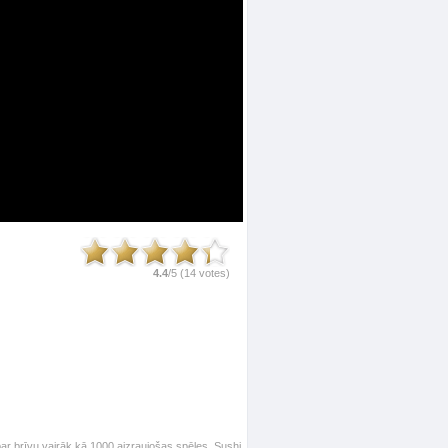
4.4
/5 (
14
votes)
ar brīvu vairāk kā 1000 aizraujošas spēles. Sushi