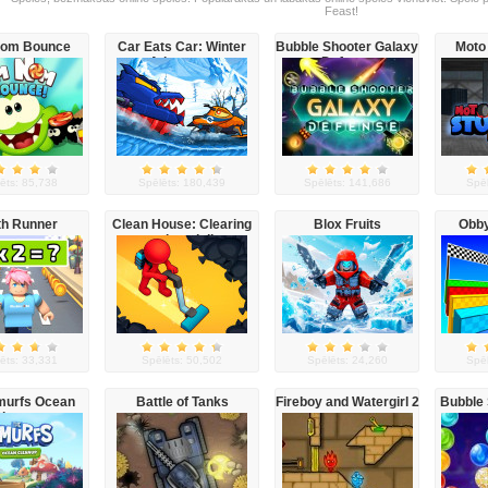
Feast!
om Bounce
Car Eats Car: Winter
Bubble Shooter Galaxy
Moto 
Adventure
Defense
ēts: 85,738
Spēlēts: 180,439
Spēlēts: 141,686
Spēl
h Runner
Clean House: Clearing
Blox Fruits
Obby
trash and dirt
ēts: 33,331
Spēlēts: 50,502
Spēlēts: 24,260
Spēl
murfs Ocean
Battle of Tanks
Fireboy and Watergirl 2
Bubble 
leanup