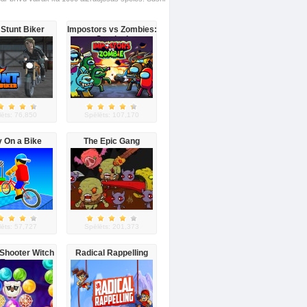
Stunt Biker
Impostors vs Zombies:
Survival
ēts: 76,850
Spēlēts: 107,170
 On a Bike
The Epic Gang
ēts: 57,727
Spēlēts: 201,373
Shooter Witch
Radical Rappelling
Tower