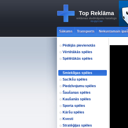
Top Reklāma
reklāmas sludinājumu katalogs
по-русски
Sākums
Transports
Nekustamais īpa
Pēdējās pievienotās
Vērtētākās spēles
Spēlētākās spēles
Smieklīgas spēles
Sacīkšu spēles
Piedzīvojumu spēles
Šaušanas spēles
Kaušanās spēles
Sporta spēles
Kāršu spēles
Kvesti
Stratēģijas spēles