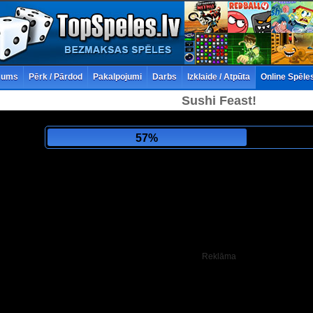
šums
Pērk / Pārdod
Pakalpojumi
Darbs
Izklaide / Atpūta
Online Spēle
Sushi Feast!
61%
Reklāma