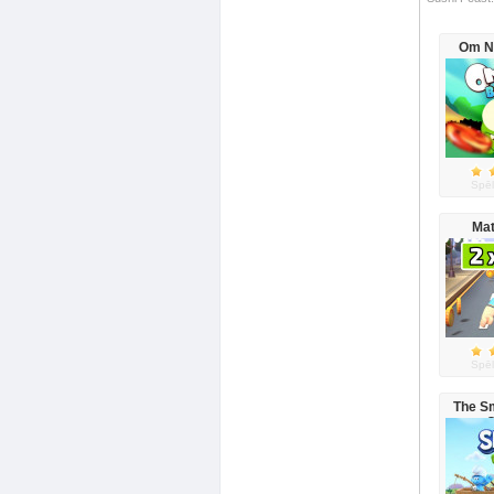
Om N
Spēl
Mat
Spēl
The S
C