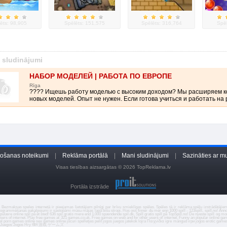
ēts: 98,905
Spēlēts: 151,575
Spēlēts: 316,764
Spēl
e sludinājumi
НАБОР МОДЕЛЕЙ | РАБОТА ПО ЕВРОПЕ
Rīga
???? Ищешь работу моделью с высоким доходом? Мы расширяем к
новых моделей. Опыт не нужен. Если готова учиться и работать на р
tošanas noteikumi
|
Reklāma portālā
|
Mani sludinājumi
|
Sazināties ar 
Visas tiesības aizsargātas © 2026 TopReklama.lv
Portāla izstrāde
Bezmaksas
speles
internetā ir pieejamas lietotājiem pilnīgi par brīvu smieklīgas
spēles
. Spēles tā ir reklāma spēļu izstrādātāji
ogrammēšanas pakalpojumi ir sastopāmi mūsu mājas lapā
bišu stropi
. Hos oss finner du mer enn 1000 spill -
123spill
,
spill.no
! Ann
ulære online spil på ét sted! 636 spil gratis mere end 1.000 spændende spil.dk. Spill gratis
spill
på TopSpill.no! De nyeste spill og mo
users of internet. Play free games at 321 games.co.uk. Free
games
on web and for other users of internet. Funny an popular online ga
el
porn games online
sex games online
jocuri
spelletjes
pelit
jogos
juegos
jatekok
lojra
Παιχνίδια
igre
mängud
ігри
jogos
erotic game
Juegos
Jogos
Hry
खेल
游戏
ゲームズ