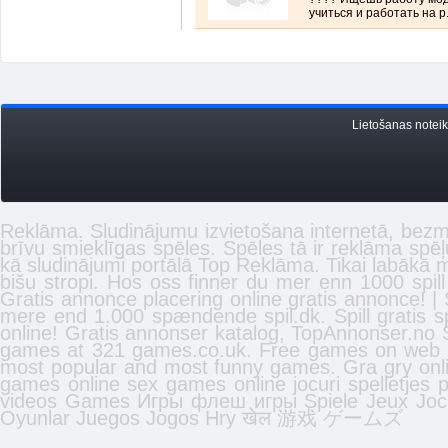
учиться и работать на р.
Lietošanas notei
Reklāma. Sludinājumu izvietošana internetā, bez
brīvu smieklīgas
spēles
. Spēles tā ir reklāma spē
kā
sludinājumi
portālā Top Reklāma. Tikai labākā
m
bišu stropi
. Hos oss finner du mer enn 1000 spil
Gratis annonce placering online gratis annonce! | Spi
mere end 1.000 spændende spil.dk. Spill gratis
sp
online
! Gratis
annonser
katalog, TopAnnonser.no S
games at 321 games.co.uk. Free
games
on web a
most popular and most funny games. Gra gry onli
games online
sex games online
jocuri
spelletjes
p
videos
Games
Игры
флеш игры
Spiele
Jeux
Joc
Oyunlar
Juegos
Jogos
Hry
खेल
游戏
ゲームズ