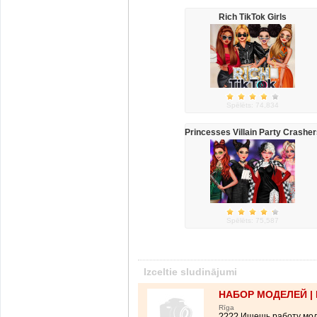
Rich TikTok Girls
Spēlēts: 74,834
Princesses Villain Party Crasher
Spēlēts: 75,587
Izceltie sludinājumi
НАБОР МОДЕЛЕЙ |
Rīga
???? Ищешь работу мод