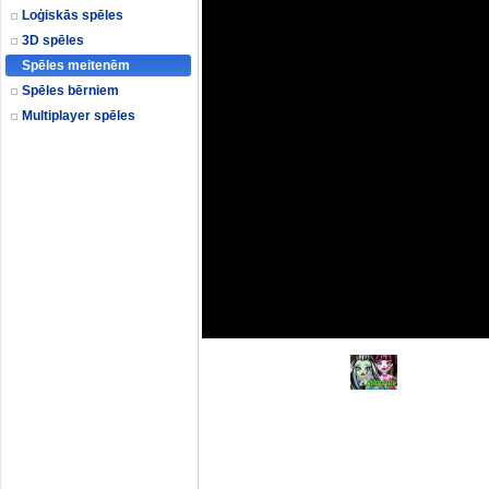
Loģiskās spēles
3D spēles
Spēles meitenēm
Spēles bērniem
Multiplayer spēles