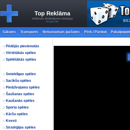
Top Reklāma
reklāmas sludinājumu katalogs
по-русски
Sākums
Transports
Nekustamais īpašums
Pērk / Pārdod
Pakalpojum
Pēdējās pievienotās
Vērtētākās spēles
Spēlētākās spēles
Smieklīgas spēles
Sacīkšu spēles
Piedzīvojumu spēles
Šaušanas spēles
Kaušanās spēles
Sporta spēles
Kāršu spēles
Kvesti
Stratēģijas spēles