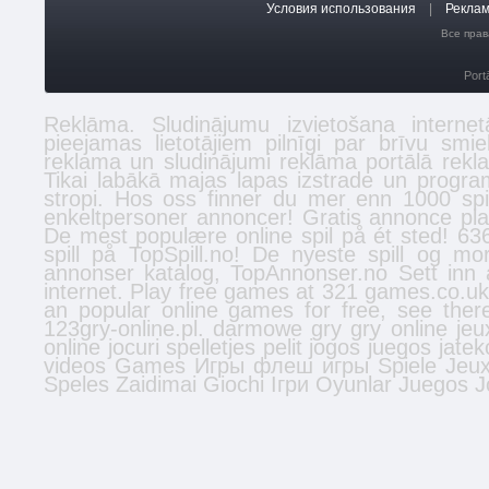
Условия использования
|
Реклам
Все прав
Port
Reklāma. Sludinājumu izvietošana inter
pieejamas lietotājiem pilnīgi par brīvu smi
reklama un sludinājumi reklāma portālā
rekl
Tikai labākā
majas lapas izstrade
un program
stropi
. Hos oss finner du mer enn 1000 spi
enkeltpersoner
annoncer
! Gratis annonce plac
De mest populære online spil på ét sted! 636
spill
på TopSpill.no! De nyeste spill og mo
annonser
katalog, TopAnnonser.no Sett inn 
internet. Play free games at 321 games.co.u
an popular online games for free, see the
123gry-online.pl.
darmowe gry
gry online
jeu
online
jocuri
spelletjes
pelit
jogos
juegos
jatek
videos
Games
Игры
флеш игры
Spiele
Jeu
Speles
Zaidimai
Giochi
Ігри
Oyunlar
Juegos
J