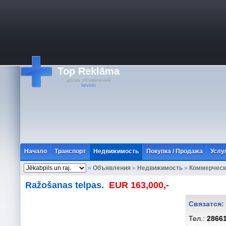
Top Reklāma
доска объявлений
latviski
Начало
Транспорт
Недвижимость
Покупка / Продажа
Услу
»
Объявления
»
Недвижимость
»
Коммерческ
Ražošanas telpas.
EUR 163,000,-
Связатся:
Тел.:
2866