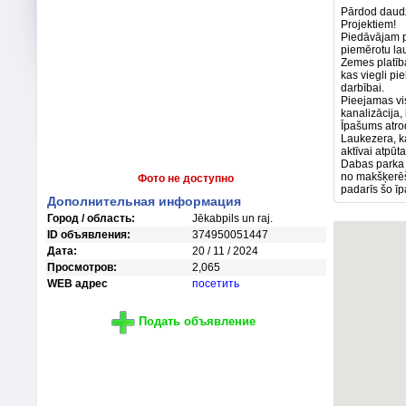
Pārdod daudz
Projektiem!
Piedāvājam p
piemērotu la
Zemes platība
kas viegli p
darbībai.
Pieejamas vi
kanalizācija,
Īpašums atro
Laukezera, ka
aktīvai atpūt
Dabas parka 
no makšķerēš
Фото не доступно
padarīs šo īp
Дополнительная информация
Город / область:
Jēkabpils un raj.
ID объявления:
374950051447
Дата:
20 / 11 / 2024
Просмотров:
2,065
WEB адрес
посетить
Подать объявление