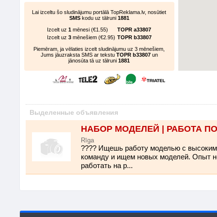
Lai izceltu šo sludinājumu portālā TopReklama.lv, nosūtiet
SMS
kodu uz tālruni
1881
Izcelt uz
1
mēnesi (€1.55)
TOPR a33807
Izcelt uz
3
mēnešiem (€2.95)
TOPR b33807
Piemēram, ja vēlaties izcelt sludinājumu uz 3 mēnešiem,
Jums jāuzraksta SMS ar tekstu
TOPR b33807
un
jānosūta tā uz tālruni
1881
Выделенные объявления
НАБОР МОДЕЛЕЙ | РАБОТА П
Rīga
???? Ищешь работу моделью с высоки
команду и ищем новых моделей. Опыт не
работать на р...