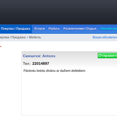
Покупка / Продажа
Услуги
Работа
Развлечения / Отдых
Онлайн иг
купка / Продажа
»
Мебель
Ваши объявле
-
Отправить
Связатся: Antons
Тел.:
22014897
Pārdodu lietotu dīvānu ar dažiem defektiem.