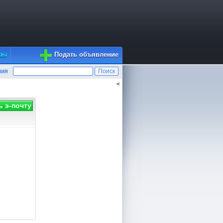
Подать объявление
ры
ния
<
 э-почту