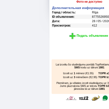
Фото не доступно
Дополнительная информация
Город / область:
Rīga
ID объявления:
8775526950
Дата:
28 / 05 / 202
Просмотров:
412
Подать объявление
Lai izceltu šo sludinājumu portālā TopReklama
SMS
kodu uz tālruni
1881
Izcelt uz
1
mēnesi (€1.55)
TOPR a
Izcelt uz
3
mēnešiem (€2.95)
TOPR b
Piemēram, ja vēlaties izcelt sludinājumu uz
Jums jāuzraksta SMS ar tekstu
TOPR b3
jānosūta tā uz tālruni
1881