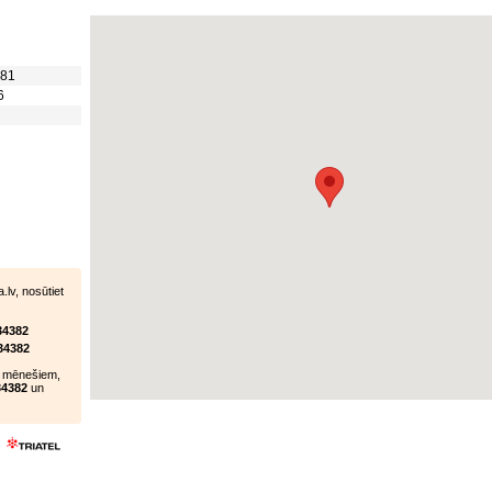
81
6
.lv, nosūtiet
34382
34382
 3 mēnešiem,
4382
un