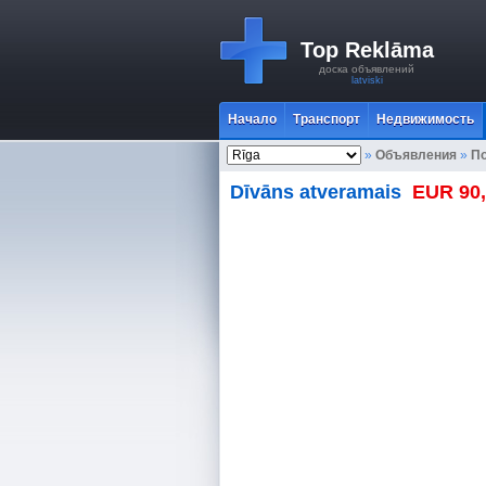
Top Reklāma
доска объявлений
latviski
Начало
Транспорт
Недвижимость
»
Объявления
»
По
Dīvāns atveramais
EUR 90,