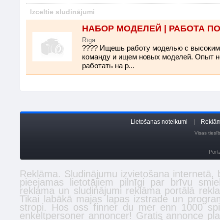
Izceltie sludinājumi
НАБОР МОДЕЛЕЙ | РАБОТА П
Rīga
???? Ищешь работу моделью с высоки
команду и ищем новых моделей. Опыт не
работать на р...
Lietošanas noteikumi
|
Reklām
Visas ties
Port
Reklāma. Sludinājumu izvietošana internetā,
pieejamas lietotājiem pilnīgi par brīvu smi
reklama un sludinājumi reklāma portālā
rekl
Tikai labākā
majas lapas izstrade
un program
stropi
. Hos oss finner du mer enn 1000 spi
enkeltpersoner
annoncer
! Gratis annonce plac