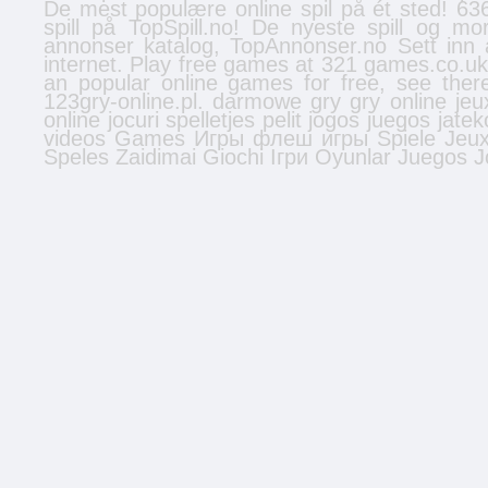
De mest populære online spil på ét sted! 636
spill
på TopSpill.no! De nyeste spill og mo
annonser
katalog, TopAnnonser.no Sett inn 
internet. Play free games at 321 games.co.u
an popular online games for free, see the
123gry-online.pl.
darmowe gry
gry online
jeu
online
jocuri
spelletjes
pelit
jogos
juegos
jatek
videos
Games
Игры
флеш игры
Spiele
Jeu
Speles
Zaidimai
Giochi
Ігри
Oyunlar
Juegos
J