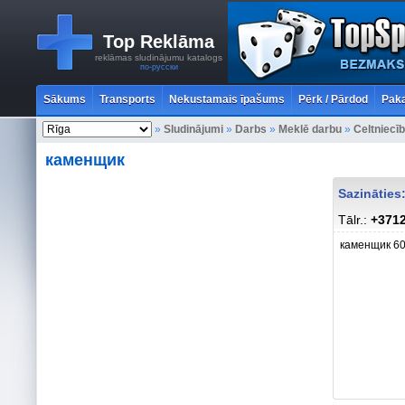
Top Reklāma
reklāmas sludinājumu katalogs
по-русски
Sākums
Transports
Nekustamais īpašums
Pērk / Pārdod
Paka
»
Sludinājumi
»
Darbs
»
Meklē darbu
»
Celtniecī
каменщик
Sazināties:
Tālr.:
+371
каменщик 60 