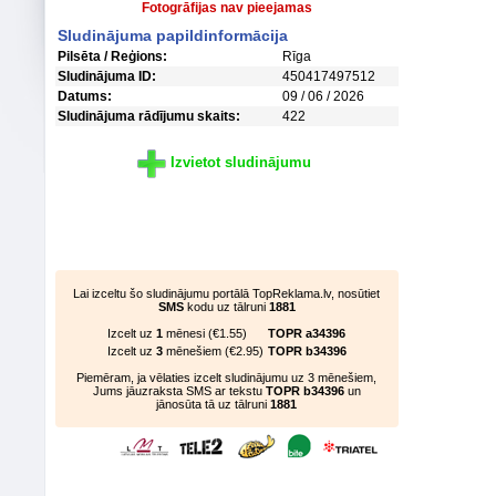
Fotogrāfijas nav pieejamas
Sludinājuma papildinformācija
Pilsēta / Reģions:
Rīga
Sludinājuma ID:
450417497512
Datums:
09 / 06 / 2026
Sludinājuma rādījumu skaits:
422
Izvietot sludinājumu
Lai izceltu šo sludinājumu portālā TopReklama.lv, nosūtiet
SMS
kodu uz tālruni
1881
Izcelt uz
1
mēnesi (€1.55)
TOPR a34396
Izcelt uz
3
mēnešiem (€2.95)
TOPR b34396
Piemēram, ja vēlaties izcelt sludinājumu uz 3 mēnešiem,
Jums jāuzraksta SMS ar tekstu
TOPR b34396
un
jānosūta tā uz tālruni
1881