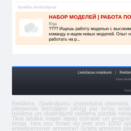
Izceltie sludinājumi
НАБОР МОДЕЛЕЙ | РАБОТА П
Rīga
???? Ищешь работу моделью с высоки
команду и ищем новых моделей. Опыт не
работать на р...
Lietošanas noteikumi
|
Reklām
Visas ties
Port
Reklāma. Sludinājumu izvietošana internetā
pieejamas lietotājiem pilnīgi par brīvu smi
reklama un sludinājumi reklāma portālā
rekl
Tikai labākā
majas lapas izstrade
un program
stropi
. Hos oss finner du mer enn 1000 spi
enkeltpersoner
annoncer
! Gratis annonce plac