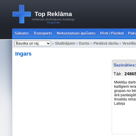
Top Reklāma
reklāmas sludinājumu katalogs
по-русски
Sākums
Transports
Nekustamais īpašums
Pērk / Pārdod
Paka
»
Sludinājumi
»
Darbs
»
Piedāvā darbu
»
Veselīb
Ingars
Sazināties
Tālr.:
2486
Meklēju darb
kaitīgiem ie
grupas no bēr
ārā pastaigāt
Invalīdu reha
Latvija