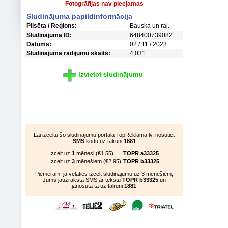
Fotogrāfijas nav pieejamas
Sludinājuma papildinformācija
Pilsēta / Reģions:
Bauska un raj.
Sludinājuma ID:
648400739082
Datums:
02 / 11 / 2023
Sludinājuma rādījumu skaits:
4,031
Izvietot sludinājumu
Lai izceltu šo sludinājumu portālā TopReklama.lv, nosūtiet
SMS
kodu uz tālruni
1881
Izcelt uz
1
mēnesi (€1.55)
TOPR a33325
Izcelt uz
3
mēnešiem (€2.95)
TOPR b33325
Piemēram, ja vēlaties izcelt sludinājumu uz 3 mēnešiem,
Jums jāuzraksta SMS ar tekstu
TOPR b33325
un
jānosūta tā uz tālruni
1881