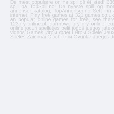
De mest populære online spil på ét sted! 636
spill
på TopSpill.no! De nyeste spill og mo
annonser
katalog, TopAnnonser.no Sett inn 
internet. Play free games at 321 games.co.u
an popular online games for free, see the
123gry-online.pl.
darmowe gry
gry online
jeu
online
jocuri
spelletjes
pelit
jogos
juegos
jatek
videos
Games
Игры
флеш игры
Spiele
Jeu
Speles
Zaidimai
Giochi
Ігри
Oyunlar
Juegos
J