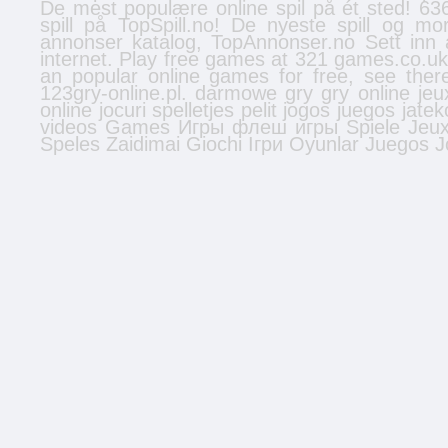
De mest populære online spil på ét sted! 636
spill
på TopSpill.no! De nyeste spill og mo
annonser
katalog, TopAnnonser.no Sett inn 
internet. Play free games at 321 games.co.u
an popular online games for free, see the
123gry-online.pl.
darmowe gry
gry online
jeu
online
jocuri
spelletjes
pelit
jogos
juegos
jatek
videos
Games
Игры
флеш игры
Spiele
Jeu
Speles
Zaidimai
Giochi
Ігри
Oyunlar
Juegos
J