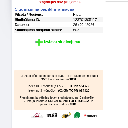
Fotogrāfijas nav pieejamas
Sludinājuma papildinformācija
Pilsēta / Reģions:
Rīga
Sludinājuma ID:
123701305117
Datums:
26 / 03 / 2026
Sludinājuma rādījumu skaits:
803
Izvietot sludinājumu
Lai izceltu šo sludinājumu portālā TopReklama.lv, nosūtiet
SMS
kodu uz tālruni
1881
Izcelt uz
1
mēnesi (€1.55)
TOPR a34322
Izcelt uz
3
mēnešiem (€2.95)
TOPR b34322
Piemēram, ja vēlaties izcelt sludinājumu uz 3 mēnešiem,
Jums jāuzraksta SMS ar tekstu
TOPR b34322
un
jānosūta tā uz tālruni
1881