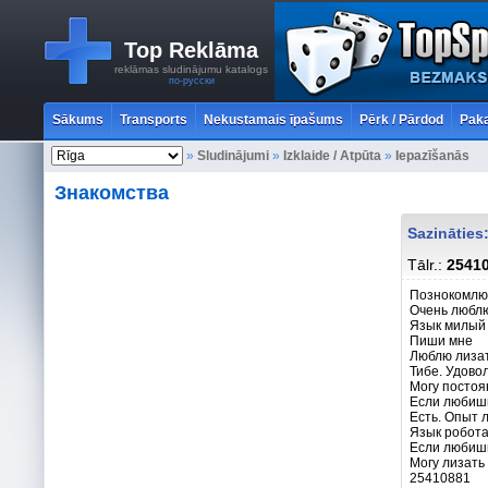
Top Reklāma
reklāmas sludinājumu katalogs
по-русски
Sākums
Transports
Nekustamais īpašums
Pērk / Pārdod
Paka
»
Sludinājumi
»
Izklaide / Atpūta
»
Iepazīšanās
Знакомства
Sazināties:
Tālr.:
2541
Познокомлюс
Очень люблю
Язык милый
Пиши мне
Люблю лизат
Тибе. Удово
Могу постоя
Если любишь
Есть. Опыт 
Язык робота
Если любишь
Могу лизать
25410881