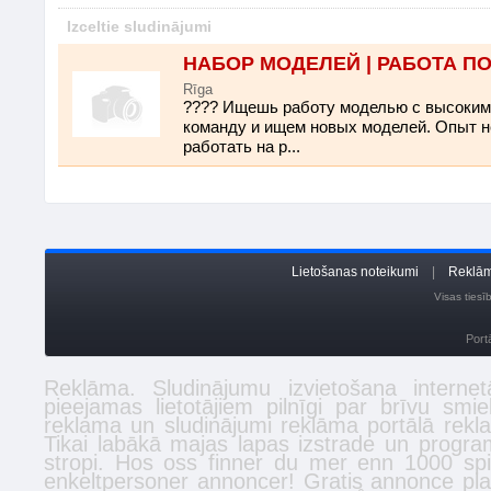
Izceltie sludinājumi
НАБОР МОДЕЛЕЙ | РАБОТА П
Rīga
???? Ищешь работу моделью с высоки
команду и ищем новых моделей. Опыт не
работать на р...
Lietošanas noteikumi
|
Reklām
Visas ties
Port
Reklāma. Sludinājumu izvietošana inter
pieejamas lietotājiem pilnīgi par brīvu smi
reklama un sludinājumi reklāma portālā
rekl
Tikai labākā
majas lapas izstrade
un program
stropi
. Hos oss finner du mer enn 1000 spi
enkeltpersoner
annoncer
! Gratis annonce plac