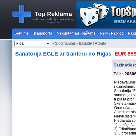
Top Reklāma
reklāmas sludinājumu katalogs
по-русски
Sākums
Transports
Nekustamais īpašums
Pērk / Pārdod
Paka
»
Sludinājumi
»
Izklaide / Atpūta
Sanatorija EGLE ar tranfēru no Rīgas
EUR 859
Sazināties
Tālr.:
2680
Piedāvājums 
rīdziniekiem.
Sanatorija “E
sanatorija) 
ir plaša prof
Skeleta-musk
Gremošanas t
Asinsrites si
Nervu sistēma
Piedāvātā sp
1) nakšņošan
2) Ēdināšana 
3) 5 procedū