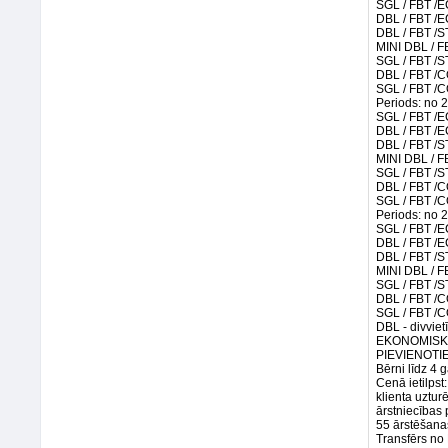
SGL / FBT /
DBL / FBT /
DBL / FBT /
MINI DBL / F
SGL / FBT /
DBL / FBT /C
SGL / FBT /C
Periods: no 
SGL / FBT /
DBL / FBT /
DBL / FBT /
MINI DBL / F
SGL / FBT /
DBL / FBT /C
SGL / FBT /C
Periods: no 
SGL / FBT /
DBL / FBT /
DBL / FBT /
MINI DBL / F
SGL / FBT /
DBL / FBT /C
SGL / FBT /C
DBL - divviet
EKONOMISKĀ
PIEVIENOTIES
Bērni līdz 4
Cenā ietilpst:
klienta uztur
ārstniecības
55 ārstēšana
Transfērs no 