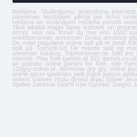
Reklāma. Sludinājumu izvietošana internet
pieejamas lietotājiem pilnīgi par brīvu smi
reklama un sludinājumi reklāma portālā
rekl
Tikai labākā
majas lapas izstrade
un program
stropi
. Hos oss finner du mer enn 1000 spi
enkeltpersoner
annoncer
! Gratis annonce plac
De mest populære online spil på ét sted! 636
spill
på TopSpill.no! De nyeste spill og mo
annonser
katalog, TopAnnonser.no Sett inn 
internet. Play free games at 321 games.co.u
an popular online games for free, see the
123gry-online.pl.
darmowe gry
gry online
jeu
online
jocuri
spelletjes
pelit
jogos
juegos
jatek
videos
Games
Игры
флеш игры
Spiele
Jeu
Speles
Zaidimai
Giochi
Ігри
Oyunlar
Juegos
J