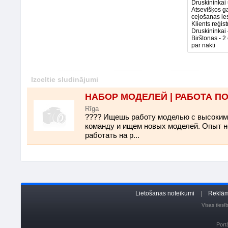
Druskininkai
Atsevišķos ga
ceļošanas ie
Klients reģis
Druskininkai 
Birštonas - 2
par nakti
Izceltie sludinājumi
НАБОР МОДЕЛЕЙ | РАБОТА П
Rīga
???? Ищешь работу моделью с высоки
команду и ищем новых моделей. Опыт не
работать на р...
Lietošanas noteikumi
|
Reklām
Visas ties
Port