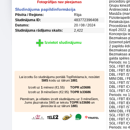
procedūru gr
Fotogrāfijas nav pieejamas
Grupu kinezit
Sludinājuma papildinformācija
Ārstnieciskā
Masāža (manu
Pilsēta / Reģions:
Rīga
Fizioterapeit
Sludinājuma ID:
483772396408
Relaksācijas
Datums:
20 / 08 / 2024
Procedūras tie
Kopš 2022. ga
Sludinājuma rādījumu skaits:
2,422
Koncepcija ie
Bezmaksas p
(izņemot pār
Izvietot sludinājumu
2 papildu ēd
Bezmaksas pa
Bezmaksas atp
galda spēles -
Periods: no 
SGL / FBT /
DBL / FBT /
DBL / FBT /
Lai izceltu šo sludinājumu portālā TopReklama.lv, nosūtiet
MINI DBL / F
SMS
kodu uz tālruni
1881
SGL / FBT /
DBL / FBT /C
Izcelt uz
1
mēnesi (€1.55)
TOPR a33686
SGL / FBT /C
Izcelt uz
3
mēnešiem (€2.95)
TOPR b33686
Periods: no 1
SGL / FBT /
Piemēram, ja vēlaties izcelt sludinājumu uz 3 mēnešiem,
Jums jāuzraksta SMS ar tekstu
TOPR b33686
un
DBL / FBT /
jānosūta tā uz tālruni
1881
DBL / FBT /
MINI DBL / F
SGL / FBT /
DBL / FBT /C
SGL / FBT /C
Periods: no 