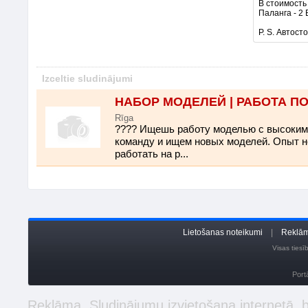
В стоимость
Паланга - 2 Е
P. S. Автост
Izceltie sludinājumi
НАБОР МОДЕЛЕЙ | РАБОТА П
Rīga
???? Ищешь работу моделью с высоки
команду и ищем новых моделей. Опыт не
работать на р...
Lietošanas noteikumi
|
Reklām
Visas ties
Port
Reklāma. Sludinājumu izvietošana internetā,