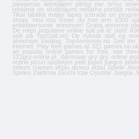
pieejamas lietotājiem pilnīgi par brīvu smi
reklama un sludinājumi reklāma portālā
rekl
Tikai labākā
majas lapas izstrade
un program
stropi
. Hos oss finner du mer enn 1000 spi
enkeltpersoner
annoncer
! Gratis annonce plac
De mest populære online spil på ét sted! 636
spill
på TopSpill.no! De nyeste spill og mo
annonser
katalog, TopAnnonser.no Sett inn 
internet. Play free games at 321 games.co.u
an popular online games for free, see the
123gry-online.pl.
darmowe gry
gry online
jeu
online
jocuri
spelletjes
pelit
jogos
juegos
jatek
videos
Games
Игры
флеш игры
Spiele
Jeu
Speles
Zaidimai
Giochi
Ігри
Oyunlar
Juegos
J