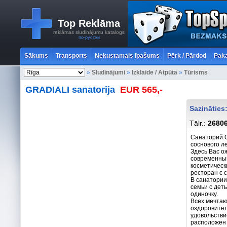
Top Reklāma
reklāmas sludinājumu katalogs
по-русски
Sākums
Transports
Nekustamais īpašums
Pērk / Pārdod
Paka
»
Sludinājumi
»
Izklaide / Atpūta
»
Tūrisms
GRADIALI sanatorija
EUR 565,-
Sazinātie
Tālr.:
2680
Санаторий G
соснового л
Здесь Вас о
современный
косметическ
ресторан с 
В санатории
семьи с деть
одиночку.
Всех мечтаю
оздоровите
удовольстви
расположен 