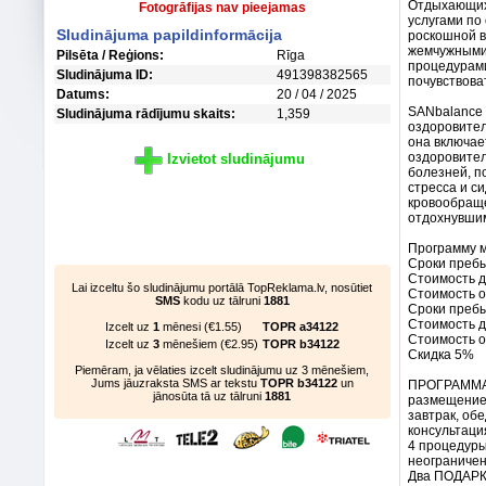
Отдыхающих
Fotogrāfijas nav pieejamas
услугами по
Sludinājuma papildinformācija
роскошной в
жемчужными 
Pilsēta / Reģions:
Rīga
процедурами
Sludinājuma ID:
491398382565
почувствова
Datums:
20 / 04 / 2025
SANbalance 
Sludinājuma rādījumu skaits:
1,359
оздоровите
она включает
оздоровител
Izvietot sludinājumu
болезней, п
стресса и с
кровообраще
отдохнувши
Программу м
Сроки пребыв
Стоимость д
Lai izceltu šo sludinājumu portālā TopReklama.lv, nosūtiet
Стоимость о
SMS
kodu uz tālruni
1881
Сроки пребы
Стоимость д
Izcelt uz
1
mēnesi (€1.55)
TOPR a34122
Стоимость о
Izcelt uz
3
mēnešiem (€2.95)
TOPR b34122
Скидка 5%
Piemēram, ja vēlaties izcelt sludinājumu uz 3 mēnešiem,
Jums jāuzraksta SMS ar tekstu
TOPR b34122
un
ПРОГРАММА
jānosūta tā uz tālruni
1881
размещение
завтрак, обе
консультаци
4 процедуры
неограничен
Два ПОДАРКА