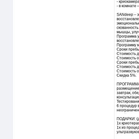
- криокамера
- в комнате
SANdeep – э
восстановле
эмоциональн
скованность 
мышцы, улуч
Программа у
восстановле
Программу м
Сроки пребы
Стоимость д
Стоимость о
Сроки пребы
Стоимость д
Стоимость о
Скидка 5%.
ПРОГРАММА
размещение
завтрак, обе
консультаци
Тестировани
6 процедур в
неограничен
ПОДАРКИ: (д
1x криотера
1x из процед
ультразвуко