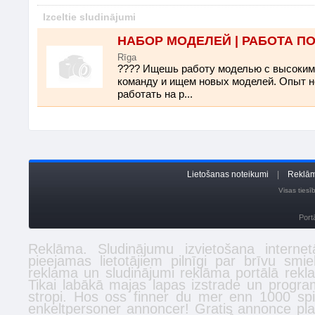
Izceltie sludinājumi
НАБОР МОДЕЛЕЙ | РАБОТА П
Rīga
???? Ищешь работу моделью с высоки
команду и ищем новых моделей. Опыт не
работать на р...
Lietošanas noteikumi
|
Reklām
Visas ties
Port
Reklāma. Sludinājumu izvietošana inter
pieejamas lietotājiem pilnīgi par brīvu smi
reklama un sludinājumi reklāma portālā
rekl
Tikai labākā
majas lapas izstrade
un program
stropi
. Hos oss finner du mer enn 1000 spi
enkeltpersoner
annoncer
! Gratis annonce plac