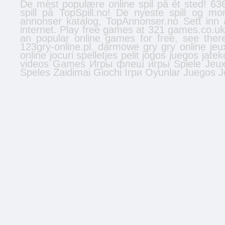
De mest populære online spil på ét sted! 636
spill
på TopSpill.no! De nyeste spill og mo
annonser
katalog, TopAnnonser.no Sett inn 
internet. Play free games at 321 games.co.u
an popular online games for free, see the
123gry-online.pl.
darmowe gry
gry online
jeu
online
jocuri
spelletjes
pelit
jogos
juegos
jatek
videos
Games
Игры
флеш игры
Spiele
Jeu
Speles
Zaidimai
Giochi
Ігри
Oyunlar
Juegos
J