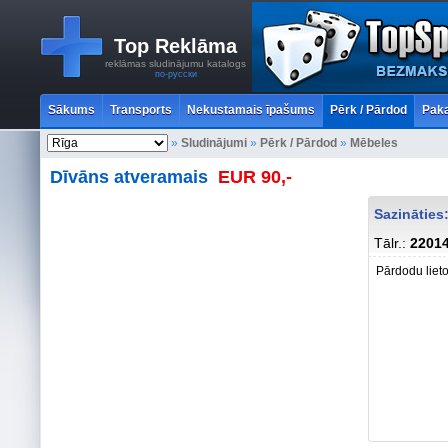
Top Reklāma
reklāmas sludinājumu katalogs
по-русски
Sākums
Transports
Nekustamais īpašums
Pērk / Pārdod
Paka
»
Sludinājumi
»
Pērk / Pārdod
»
Mēbeles
Dīvāns atveramais
EUR 90,-
Sazināties
Tālr.:
2201
Pārdodu liet