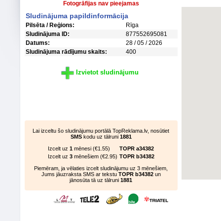
Fotogrāfijas nav pieejamas
Sludinājuma papildinformācija
Pilsēta / Reģions:
Rīga
Sludinājuma ID:
877552695081
Datums:
28 / 05 / 2026
Sludinājuma rādījumu skaits:
400
Izvietot sludinājumu
Lai izceltu šo sludinājumu portālā TopReklama.lv, nosūtiet
SMS
kodu uz tālruni
1881
Izcelt uz
1
mēnesi (€1.55)
TOPR a34382
Izcelt uz
3
mēnešiem (€2.95)
TOPR b34382
Piemēram, ja vēlaties izcelt sludinājumu uz 3 mēnešiem,
Jums jāuzraksta SMS ar tekstu
TOPR b34382
un
jānosūta tā uz tālruni
1881