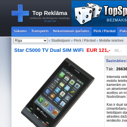
Top Reklāma
reklāmas sludinājumu katalogs
по-русски
Sākums
Transports
Nekustamais īpašums
Pērk / Pārdod
Paka
»
Sludinājumi
»
Pērk / Pārdod
»
Mobilie telefoni
Star C5000 TV Dual SIM WiFi
EUR 121,-
85,-
Sazinātie
Tālr.:
2663
Interneta vei
mobilo telefo
kamerām un zi
un akselometr
austiņu un no
Nodrošinam 2
Kas ir dual s
izmantošanu v
lietotājam st
atrasties daž
ienākošo zva