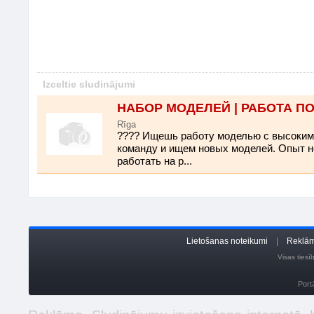
Izceltie sludinājumi
НАБОР МОДЕЛЕЙ | РАБОТА П
Rīga
???? Ищешь работу моделью с высоки
команду и ищем новых моделей. Опыт не
работать на р...
Lietošanas noteikumi
|
Reklām
Visas ties
Port