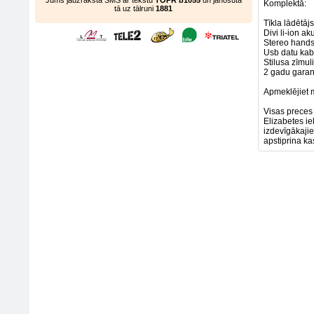
Jums jāuzraksta SMS ar tekstu
TOPR b1055
un jānosūta
Komplektā:
tā uz tālruni
1881
Tīkla lādētāj
Divi li-ion ak
Stereo hands 
Usb datu kabe
Stilusa zīmuli
2 gadu garant
Apmeklējiet m
Visas preces
Elizabetes ie
izdevīgākaji
apstiprina k