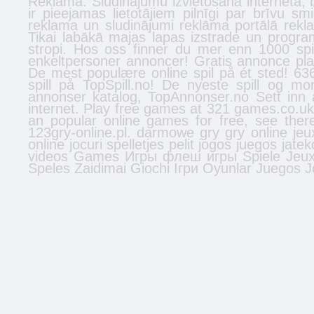
Reklāma. Sludinājumu izvietošana internetā,
ir pieejamas lietotājiem pilnīgi par brīvu s
reklama un sludinājumi reklāma portālā
rekl
Tikai labākā
majas lapas izstrade
un program
stropi
. Hos oss finner du mer enn 1000 spi
enkeltpersoner
annoncer
! Gratis annonce plac
De mest populære online spil på ét sted! 636
spill
på TopSpill.no! De nyeste spill og mo
annonser
katalog, TopAnnonser.no Sett inn 
internet. Play free games at 321 games.co.u
an popular online games for free, see the
123gry-online.pl.
darmowe gry
gry online
jeu
online
jocuri
spelletjes
pelit
jogos
juegos
jatek
videos
Games
Игры
флеш игры
Spiele
Jeu
Speles
Zaidimai
Giochi
Ігри
Oyunlar
Juegos
J