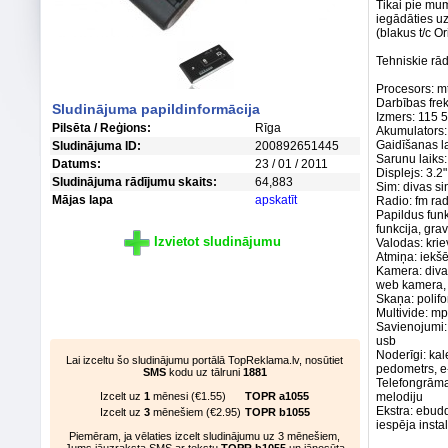
Tikai pie mum
iegādāties uz
(blakus t/c Or
Tehniskie rādī
Procesors: m
Darbības fre
Sludinājuma papildinformācija
Izmers: 115 
Pilsēta / Reģions:
Rīga
Akumulators:
Gaidīšanas la
Sludinājuma ID:
200892651445
Sarunu laiks:
Datums:
23 / 01 / 2011
Displejs: 3.2
Sludinājuma rādījumu skaits:
64,883
Sim: divas si
Mājas lapa
apskatīt
Radio: fm rad
Papildus funk
funkcija, grav
Izvietot sludinājumu
Valodas: krie
Atmiņa: iekšē
Kamera: divas
web kamera, 
Skaņa: polifo
Multivide: m
Savienojumi: 
usb
Noderīgi: kal
Lai izceltu šo sludinājumu portālā TopReklama.lv, nosūtiet
pedometrs, e-
SMS
kodu uz tālruni
1881
Telefongrāma
Izcelt uz
1
mēnesi (€1.55)
TOPR a1055
melodiju
Ekstra: ebudd
Izcelt uz
3
mēnešiem (€2.95)
TOPR b1055
iespēja instal
Piemēram, ja vēlaties izcelt sludinājumu uz 3 mēnešiem,