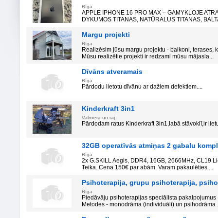
Rīga
APPLE IPHONE 16 PRO MAX – GAMYKLOJE ATR
DYKUMOS TITANAS, NATŪRALUS TITANAS, BALTAS
Margu projekti
Rīga
Realizēsim jūsu margu projektu - balkoni, terases, 
Mūsu realizētie projekti ir redzami mūsu mājasla...
Dīvāns atveramais
Rīga
Pārdodu lietotu dīvānu ar dažiem defektiem....
Kinderkraft 3in1
Valmiera un raj.
Pārdodam ratus Kinderkraft 3in1,labā stāvoklī,ir liet
32GB operatīvās atmiņas 2 gabalu kompl
Rīga
2x G.SKILL Aegis, DDR4, 16GB, 2666MHz, CL19 Lieto
Teika. Cena 150€ par abām. Varam pakaulēties....
Psihoterapija, grupu psihoterapija, psih
Rīga
Piedāvāju psihoterapijas speciālista pakalpojumus 
Metodes - monodrāma (individuāli) un psihodrāma .