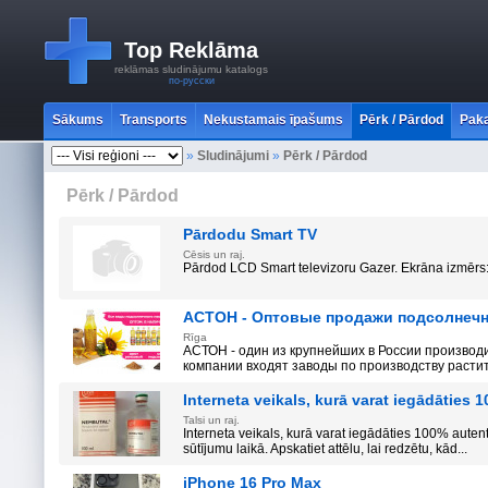
Top Reklāma
reklāmas sludinājumu katalogs
по-русски
Sākums
Transports
Nekustamais īpašums
Pērk / Pārdod
Paka
»
Sludinājumi
»
Pērk / Pārdod
Pērk / Pārdod
Pārdodu Smart TV
Cēsis un raj.
Pārdod LCD Smart televizoru Gazer. Ekrāna izmērs: 
АСТОН - Оптовые продажи подсолнечно
Rīga
АСТОН - один из крупнейших в России производ
компании входят заводы по производству растите
Interneta veikals, kurā varat iegādāties
Talsi un raj.
Interneta veikals, kurā varat iegādāties 100% auten
sūtījumu laikā. Apskatiet attēlu, lai redzētu, kād...
iPhone 16 Pro Max