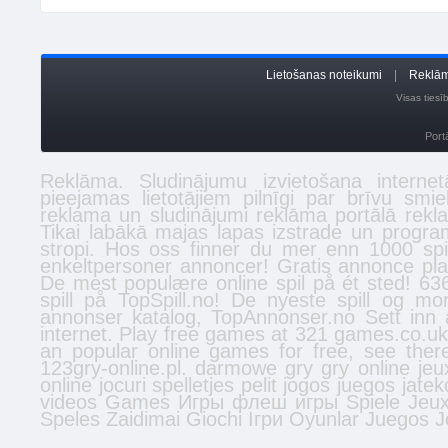
Lietošanas noteikumi
|
Reklām
Visas ties
Port
Reklāma. Sludinājumu izvietošana inter
pieejamas lietotājiem pilnīgi par brīvu smi
reklama un sludinājumi reklāma portālā
rekl
Tikai labākā
majas lapas izstrade
un program
stropi
. Hos oss finner du mer enn 1000 spi
enkeltpersoner
annoncer
! Gratis annonce plac
De mest populære online spil på ét sted! 636
spill
på TopSpill.no! De nyeste spill og mo
annonser
katalog, TopAnnonser.no Sett inn 
internet. Play free games at 321 games.co.u
an popular online games for free, see the
123gry-online.pl.
darmowe gry
gry online
jeu
online
jocuri
spelletjes
pelit
jogos
juegos
jatek
videos
Games
Игры
флеш игры
Spiele
Jeu
Speles
Zaidimai
Giochi
Ігри
Oyunlar
Juegos
J