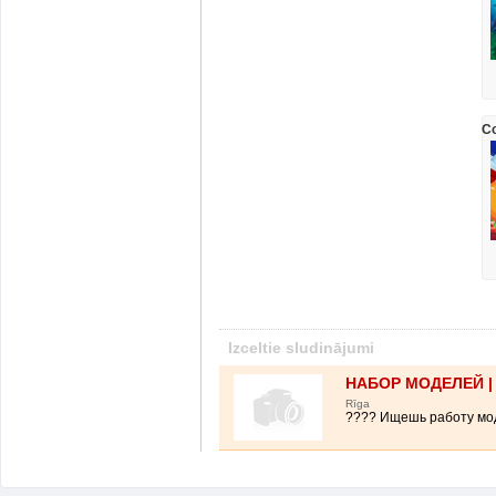
Co
Izceltie sludinājumi
НАБОР МОДЕЛЕЙ |
Rīga
???? Ищешь работу мод