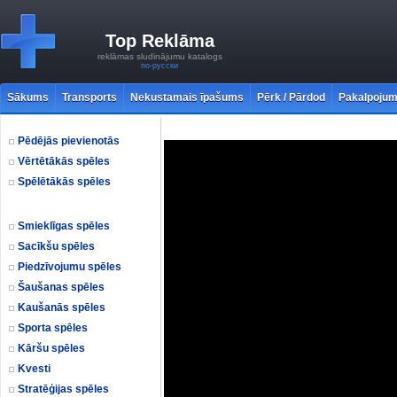
Top Reklāma
reklāmas sludinājumu katalogs
по-русски
Sākums
Transports
Nekustamais īpašums
Pērk / Pārdod
Pakalpojum
Pēdējās pievienotās
Vērtētākās spēles
Spēlētākās spēles
Smieklīgas spēles
Sacīkšu spēles
Piedzīvojumu spēles
Šaušanas spēles
Kaušanās spēles
Sporta spēles
Kāršu spēles
Kvesti
Stratēģijas spēles