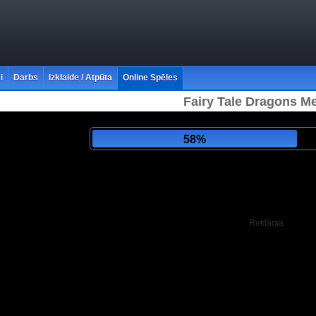
i
Darbs
Izklaide / Atpūta
Online Spēles
Fairy Tale Dragons M
62%
Reklāma