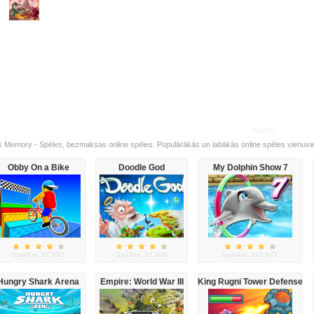
Spēles
s Memory - Spēles, bezmaksas online spēles. Populārākās un labākās online spēles vienuvie
Obby On a Bike
Doodle God
My Dolphin Show 7
Spēlēts: 57,692
Spēlēts: 87,404
Spēlēts: 320,977
Hungry Shark Arena
Empire: World War III
King Rugni Tower Defense