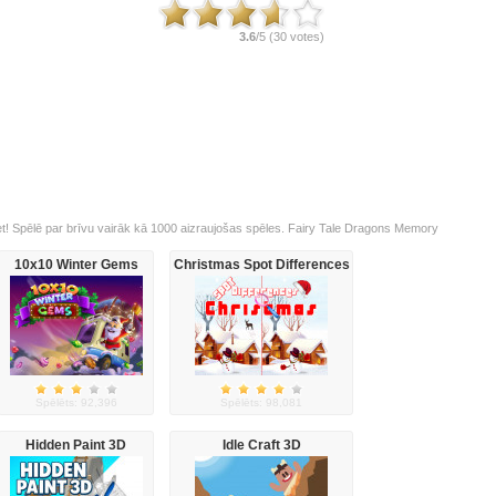
3.6
/5 (
30
votes)
t! Spēlē par brīvu vairāk kā 1000 aizraujošas spēles. Fairy Tale Dragons Memory
10x10 Winter Gems
Christmas Spot Differences
Spēlēts: 92,396
Spēlēts: 98,081
Hidden Paint 3D
Idle Craft 3D