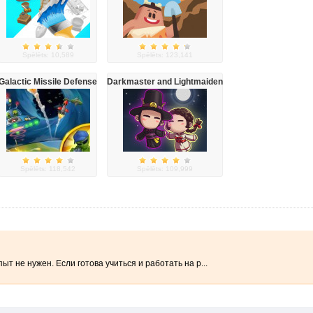
Spēlēts: 10,589
Spēlēts: 123,141
Galactic Missile Defense
Darkmaster and Lightmaiden
Spēlēts: 118,542
Spēlēts: 109,999
не нужен. Если готова учиться и работать на р...