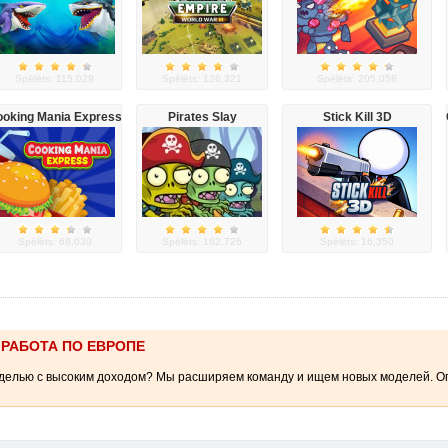
Spēlēts: 115,029
Spēlēts: 126,321
Spēlēts: 205,058
oking Mania Express
Pirates Slay
Stick Kill 3D
Spēlēts: 68,030
Spēlēts: 162,726
Spēlēts: 16,350
 РАБОТА ПО ЕВРОПЕ
елью с высоким доходом? Мы расширяем команду и ищем новых моделей. Опыт 