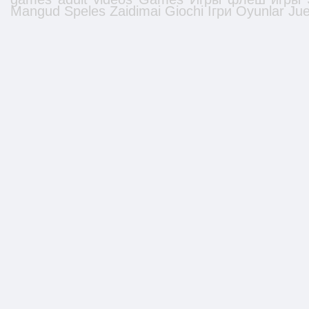
Mangud
Speles
Zaidimai
Giochi
Ігри
Oyunlar
Ju