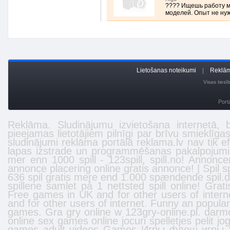
???? Ищешь работу м
моделей. Опыт не нуже
Lietošanas noteikumi
|
Reklām
Visas ties
Port
Reklāma. Sludinājumu izvietošana internetā,
pieejamas lietotājiem pilnīgi par brīvu smieklīga
sludinājumi reklāma portālā
reklama.lv
nav tik ef
lapas izstrade
un programmēšanas pakalpojumi
mer enn 1000 spill -
123spill
,
spill.no
! Annonce
annonce placering online gratis annonce! | Spil spil
636 spil gratis mere end 1.000 spændende spil.dk
spillene samlet på 1 nettsted
spill online
! Grat
Free
games
in UK and for other users of inter
and for other users of internet. Funny an popula
games. Gra gry online w 123gry-online.pl.
darm
online
sex games online
jocuri
spelletjes
pelit
jo
games
adult videos
Games
Игры
флеш игры