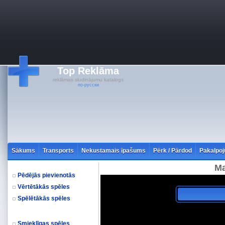
Top Reklāma
reklāmas sludinājumu katalogs
по-русски
Sākums
Transports
Nekustamais īpašums
Pērk / Pārdod
Pakalpoj
Ma
Pēdējās pievienotās
Vērtētākās spēles
Spēlētākās spēles
Smieklīgas spēles