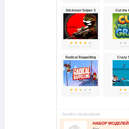
Stickman Sniper 3
Cut the
Spēlēts: 142,827
Spēlēt
Radical Rappelling
Crazy S
Spēlēts: 20,491
Spēlēts
Izceltie sludinājumi
НАБОР МОДЕЛЕЙ 
Rīga