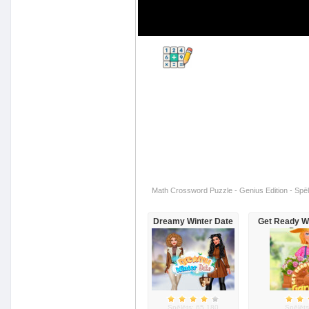
Math Crossword Puzzle - Genius Edition - Spēl
Dreamy Winter Date
Get Ready W
Deco
Spēlēts: 65,180
Spēlēt