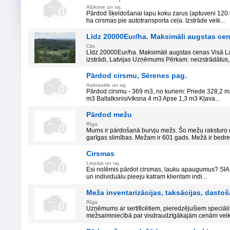
Alūksne un raj.
Pārdod šķeldošanai lapu koku zarus (aptuveni 120 
ha cirsmas pie autotransporta ceļa. Izstrāde veik...
Līdz 20000Eur/ha. Maksimāli augstas cen
Cits
Līdz 20000Eur/ha. Maksimāli augstas cenas Visā 
izstrādi, Latvijas Uzņēmums Pērkam: neizstrādātus, 
Pārdod cirsmu, Sērenes pag.
Aizkraukle un raj.
Pārdod cirsmu - 369 m3, no kuriem: Priede 328,2 
m3 Baltalksnis/vīksna 4 m3 Apse 1,3 m3 Kļava...
Pārdod mežu
Rīga
Mums ir pārdošanā burvju mežs. Šo mežu raksturo 
garīgas slimības. Mežam ir 601 gads. Mežā ir bedre,
Cirsmas
Liepāja un raj.
Esi nolēmis pārdot cirsmas, lauku apaugumus? SI
un individuālu pieeju katram klientam indi...
Meža inventarizācijas, taksācijas, dasto
Rīga
Uzņēmums ar sertificētiem, pieredzējušiem speciāli
mežsaimniecībā par visdraudzīgākajām cenām veiks