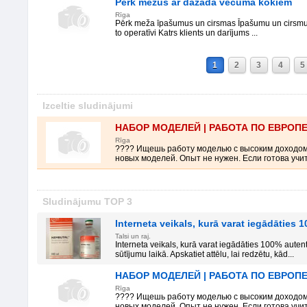
Pērk mežus ar dažāda vecuma kokiem
Rīga
Pērk meža īpašumus un cirsmas Īpašumu un cirsmu i
to operatīvi Katrs klients un darījums ...
1
2
3
4
5
Izceltie sludinājumi
НАБОР МОДЕЛЕЙ | РАБОТА ПО ЕВРОП
Rīga
???? Ищешь работу моделью с высоким доходо
новых моделей. Опыт не нужен. Если готова учить
Sludinājumu TOP 3
Interneta veikals, kurā varat iegādāties
Talsi un raj.
Interneta veikals, kurā varat iegādāties 100% auten
sūtījumu laikā. Apskatiet attēlu, lai redzētu, kād...
НАБОР МОДЕЛЕЙ | РАБОТА ПО ЕВРОП
Rīga
???? Ищешь работу моделью с высоким доходо
новых моделей. Опыт не нужен. Если готова учить