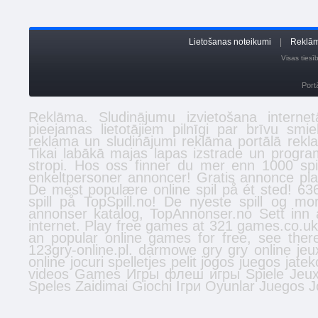
Lietošanas noteikumi
|
Reklām
Visas ties
Port
Reklāma. Sludinājumu izvietošana inter
pieejamas lietotājiem pilnīgi par brīvu smi
reklama un sludinājumi reklāma portālā
rekl
Tikai labākā
majas lapas izstrade
un program
stropi
. Hos oss finner du mer enn 1000 spi
enkeltpersoner
annoncer
! Gratis annonce plac
De mest populære online spil på ét sted! 636
spill
på TopSpill.no! De nyeste spill og mo
annonser
katalog, TopAnnonser.no Sett inn 
internet. Play free games at 321 games.co.u
an popular online games for free, see the
123gry-online.pl.
darmowe gry
gry online
jeu
online
jocuri
spelletjes
pelit
jogos
juegos
jatek
videos
Games
Игры
флеш игры
Spiele
Jeu
Speles
Zaidimai
Giochi
Ігри
Oyunlar
Juegos
J