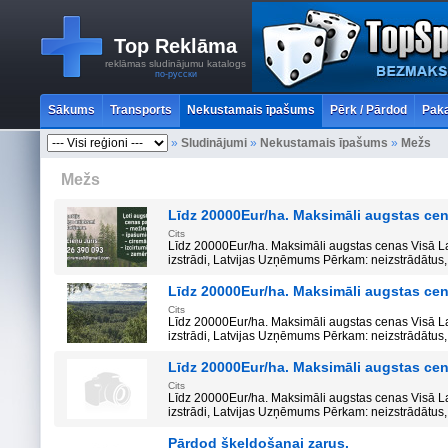
Top Reklāma
reklāmas sludinājumu katalogs
по-русски
Sākums
Transports
Nekustamais īpašums
Pērk / Pārdod
Paka
»
Sludinājumi
»
Nekustamais īpašums
»
Mežs
Mežs
Līdz 20000Eur/ha. Maksimāli augstas cen
Cits
Līdz 20000Eur/ha. Maksimāli augstas cenas Visā 
izstrādi, Latvijas Uzņēmums Pērkam: neizstrādātus, 
Līdz 20000Eur/ha. Maksimāli augstas cen
Cits
Līdz 20000Eur/ha. Maksimāli augstas cenas Visā 
izstrādi, Latvijas Uzņēmums Pērkam: neizstrādātus, 
Līdz 20000Eur/ha. Maksimāli augstas cen
Cits
Līdz 20000Eur/ha. Maksimāli augstas cenas Visā 
izstrādi, Latvijas Uzņēmums Pērkam: neizstrādātus, 
Pārdod šķeldošanai zarus.