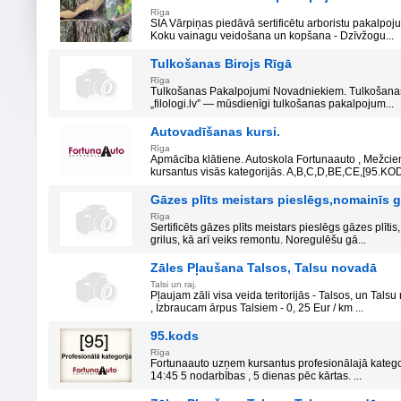
Rīga
SIA Vārpiņas piedāvā sertificētu arboristu pakalpo
Koku vainagu veidošana un kopšana - Dzīvžogu...
Tulkošanas Birojs Rīgā
Rīga
Tulkošanas Pakalpojumi Novadniekiem. Tulkošanas Bi
„filologi.lv” — mūsdienīgi tulkošanas pakalpojum...
Autovadīšanas kursi.
Rīga
Apmācība klātiene. Autoskola Fortunaauto , Mežciem
kursantus visās kategorijās. A,B,C,D,BE,CE,[95.KOD
Gāzes plīts meistars pieslēgs,nomainīs gā
Rīga
Sertificēts gāzes plīts meistars pieslēgs gāzes plīti
grilus, kā arī veiks remontu. Noregulēšu gā...
Zāles Pļaušana Talsos, Talsu novadā
Talsi un raj.
Pļaujam zāli visa veida teritorijās - Talsos, un Tal
, Izbraucam ārpus Talsiem - 0, 25 Eur / km ...
95.kods
Rīga
Fortunaauto uzņem kursantus profesionālajā kategori
14:45 5 nodarbības , 5 dienas pēc kārtas. ...