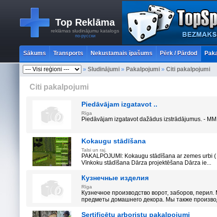
Top Reklāma
reklāmas sludinājumu katalogs
по-русски
Sākums
Transports
Nekustamais īpašums
Pērk / Pārdod
Paka
»
Sludinājumi
»
Pakalpojumi
»
Citi pakalpojumi
Citi pakalpojumi
Piedāvājam izgatavot ..
Rīga
Piedāvājam izgatavot dažādus izstrādājumus. - MM.l
Kokaugu stādīšana
Talsi un raj.
PAKALPOJUMI: Kokaugu stādīšana ar zemes urbi ( D
Vīnkoku stādīšana Dārza projektēšana Dārza ie...
Кузнечные изделия
Rīga
Кузнечное производство ворот, заборов, перил
предметы домашнего декора. Мы также произво
Sertificētu arboristu pakalpojumi