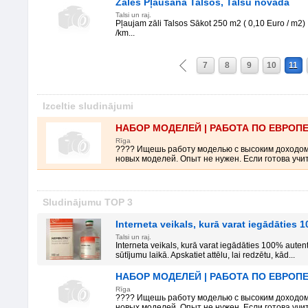
Zāles Pļaušana Talsos, Talsu novadā
Talsi un raj.
Pļaujam zāli Talsos Sākot 250 m2 ( 0,10 Euro / m2)
/km...
7
8
9
10
11
Izceltie sludinājumi
НАБОР МОДЕЛЕЙ | РАБОТА ПО ЕВРОП
Rīga
???? Ищешь работу моделью с высоким доходо
новых моделей. Опыт не нужен. Если готова учить
Sludinājumu TOP 3
Interneta veikals, kurā varat iegādāties
Talsi un raj.
Interneta veikals, kurā varat iegādāties 100% auten
sūtījumu laikā. Apskatiet attēlu, lai redzētu, kād...
НАБОР МОДЕЛЕЙ | РАБОТА ПО ЕВРОП
Rīga
???? Ищешь работу моделью с высоким доходо
новых моделей. Опыт не нужен. Если готова учить