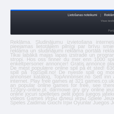
Lietošanas noteikumi
|
Reklām
Visas ties
Port
Reklāma. Sludinājumu izvietošana inter
pieejamas lietotājiem pilnīgi par brīvu smi
reklama un sludinājumi reklāma portālā
rekl
Tikai labākā
majas lapas izstrade
un program
stropi
. Hos oss finner du mer enn 1000 spi
enkeltpersoner
annoncer
! Gratis annonce plac
De mest populære online spil på ét sted! 636
spill
på TopSpill.no! De nyeste spill og mo
annonser
katalog, TopAnnonser.no Sett inn 
internet. Play free games at 321 games.co.u
an popular online games for free, see the
123gry-online.pl.
darmowe gry
gry online
jeu
online
jocuri
spelletjes
pelit
jogos
juegos
jatek
videos
Games
Игры
флеш игры
Spiele
Jeu
Speles
Zaidimai
Giochi
Ігри
Oyunlar
Juegos
J