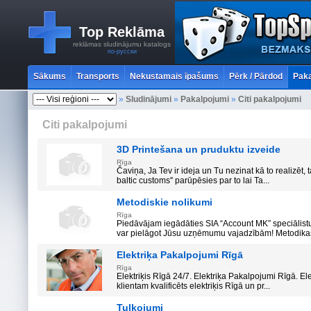
Top Reklāma
reklāmas sludinājumu katalogs
по-русски
Sākums
Transports
Nekustamais īpašums
Pērk / Pārdod
Paka
»
Sludinājumi
»
Pakalpojumi
»
Citi pakalpojumi
Citi pakalpojumi
3D Printešana un pruduktu izveide
Rīga
Čaviņa, Ja Tev ir ideja un Tu nezinat kā to realizēt, 
baltic customs'' parūpēsies par to lai Ta...
Metodiskie nolikumi
Rīga
Piedāvājam iegādāties SIA “Account MK” speciālist
var pielāgot Jūsu uzņēmumu vajadzībām! Metodikas
Elektriķa Pakalpojumi Rīgā
Rīga
Elektriķis Rīgā 24/7. Elektriķa Pakalpojumi Rīgā. El
klientam kvalificēts elektriķis Rīgā un pr...
Tulkojumi