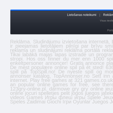
Lietošanas noteikumi
|
Reklām
Visas ties
Port
Reklāma. Sludinājumu izvietošana internetā,
ir pieejamas lietotājiem pilnīgi par brīvu s
reklama un sludinājumi reklāma portālā
rekl
Tikai labākā
majas lapas izstrade
un program
stropi
. Hos oss finner du mer enn 1000 spi
enkeltpersoner
annoncer
! Gratis annonce plac
De mest populære online spil på ét sted! 636
spill
på TopSpill.no! De nyeste spill og mo
annonser
katalog, TopAnnonser.no Sett inn 
internet. Play free games at 321 games.co.u
an popular online games for free, see the
123gry-online.pl.
darmowe gry
gry online
jeu
online
jocuri
spelletjes
pelit
jogos
juegos
jatek
videos
Games
Игры
флеш игры
Spiele
Jeu
Speles
Zaidimai
Giochi
Ігри
Oyunlar
Juegos
J