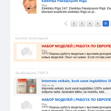
Elektriķa Pakalpojumi Rīgā
Rīga
Elektriķis Rīgā 24/7. Elektriķa Pakalpojumi Rīgā. El
klientam kvalificēts elektriķis Rīgā un pr...
2
3
4
5
6
Izceltie sludinājumi
НАБОР МОДЕЛЕЙ | РАБОТА ПО ЕВРОП
Rīga
???? Ищешь работу моделью с высоким доходо
новых моделей. Опыт не нужен. Если готова учить
Sludinājumu TOP 3
Interneta veikals, kurā varat iegādāties
Talsi un raj.
Interneta veikals, kurā varat iegādāties 100% auten
sūtījumu laikā. Apskatiet attēlu, lai redzētu, kād...
НАБОР МОДЕЛЕЙ | РАБОТА ПО ЕВРОП
Rīga
???? Ищешь работу моделью с высоким доходо
новых моделей. Опыт не нужен. Если готова учить