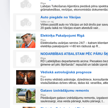
Rīga
Latvijas Tulkošanas Aģentūra piedāvā pilna spektr
grāmatvedības, revīzijas, ekonomiskās dokumentācij
Auto piegāde no Vācijas
Valka un raj.
Vēlies pasūtīt auto no Vācijas un būt drošs par sav
20 gadu laikā no Vācijas esam atveduši vair...
Elektriķa Pakalpojumi Rīgā
Rīga
Elektrodarbu avārijas serviss 24/7 – katram klientam 
elektriķa pakalpojumi +/-80 km rādiusā ap R...
NODARBĪBAS ATBALSTAM PĒC PĀRU Š
Rīga
RD Labklājības departaments aicina: Piesakies b
ģimene-arī pēc šķiršanās”: iepazīsti un labāk izproti 
Vēdiskā astroloģiskā prognoze
Rīga
Es esmu vēdiskā astroloģe, dziedniece, konsultante
visdažādākas dzīves sfēras, tādas kā: veselība, attie
Gatavo izstrādājumu remonts
Rīga
Piedāvājam gatavo izstrādājumu remontu, izgatavoš
saulessargi, visa veida pārsegi, kublu pārsegi, t...