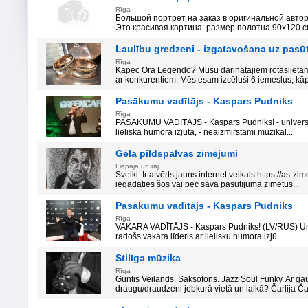
Rīga
Большой портрет на заказ в оригинальной автор
Это красивая картина: размер полотна 90х120 с
Laulību gredzeni - izgatavošana uz pasū
Rīga
Kāpēc Ora Legendo? Mūsu darinātajiem rotaslietām 
ar konkurentiem. Mēs esam izcēluši 6 iemeslus, kāp
Pasākumu vadītājs - Kaspars Pudniks
Rīga
PASĀKUMU VADĪTĀJS - Kaspars Pudniks! - universāls,
lieliska humora izjūta, - neaizmirstami muzikāl...
Gēla pildspalvas zīmējumi
Liepāja un raj.
Sveiki. Ir atvērts jauns internet veikals https://as-z
iegādāties šos vai pēc sava pasūtījuma zīmētus...
Pasākumu vadītājs - Kaspars Pudniks
Rīga
VAKARA VADĪTĀJS - Kaspars Pudniks! (LV/RUS) Univ
radošs vakara līderis ar lielisku humora izjū...
Stilīga mūzika
Rīga
Guntis Veilands. Saksofons. Jazz Soul Funky. Ar g
draugu/draudzeni jebkurā vietā un laikā? Čarlija Č