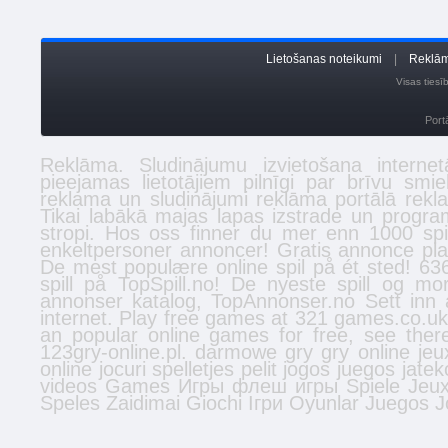
Lietošanas noteikumi
|
Reklām
Visas ties
Port
Reklāma. Sludinājumu izvietošana inter
pieejamas lietotājiem pilnīgi par brīvu smi
reklama un sludinājumi reklāma portālā
rekl
Tikai labākā
majas lapas izstrade
un program
stropi
. Hos oss finner du mer enn 1000 spi
enkeltpersoner
annoncer
! Gratis annonce plac
De mest populære online spil på ét sted! 636
spill
på TopSpill.no! De nyeste spill og mo
annonser
katalog, TopAnnonser.no Sett inn 
internet. Play free games at 321 games.co.u
an popular online games for free, see the
123gry-online.pl.
darmowe gry
gry online
jeu
online
jocuri
spelletjes
pelit
jogos
juegos
jatek
videos
Games
Игры
флеш игры
Spiele
Jeu
Speles
Zaidimai
Giochi
Ігри
Oyunlar
Juegos
J