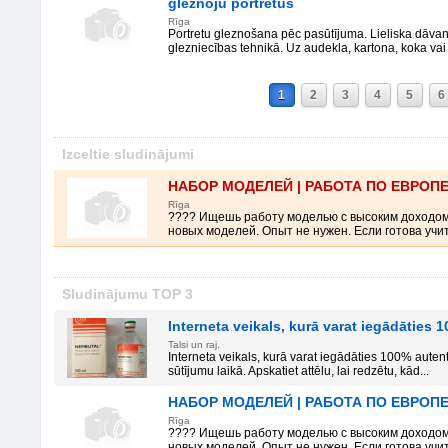
gleznoju portretus
Rīga
Portretu gleznošana pēc pasūtījuma. Lieliska dāvana
glezniecības tehnikā. Uz audekla, kartona, koka vai 
1
2
3
4
5
6
Izceltie sludinājumi
НАБОР МОДЕЛЕЙ | РАБОТА ПО ЕВРОП
Rīga
???? Ищешь работу моделью с высоким доходо
новых моделей. Опыт не нужен. Если готова учить
Sludinājumu TOP 3
Interneta veikals, kurā varat iegādāties
Talsi un raj.
Interneta veikals, kurā varat iegādāties 100% auten
sūtījumu laikā. Apskatiet attēlu, lai redzētu, kād...
НАБОР МОДЕЛЕЙ | РАБОТА ПО ЕВРОП
Rīga
???? Ищешь работу моделью с высоким доходо
новых моделей. Опыт не нужен. Если готова учить