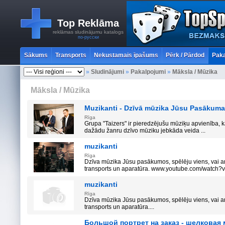
Top Reklāma
reklāmas sludinājumu katalogs
по-русски
Sākums
Transports
Nekustamais īpašums
Pērk / Pārdod
Paka
»
Sludinājumi
»
Pakalpojumi
»
Māksla / Mūzika
Māksla / Mūzika
Muzikanti - Dzīvā mūzika Jūsu Pasākum
Rīga
Grupa "Taizers" ir pieredzējušu mūziķu apvienība, k
dažādu žanru dzīvo mūziku jebkāda veida ...
muzikanti
Rīga
Dzīva mūzika Jūsu pasākumos, spēlēju viens, vai ar
transports un aparatūra. www.youtube.com/watch?
muzikanti
Rīga
Dzīva mūzika Jūsu pasākumos, spēlēju viens, vai ar
transports un aparatūra....
Большой портрет на заказ - шелковая 