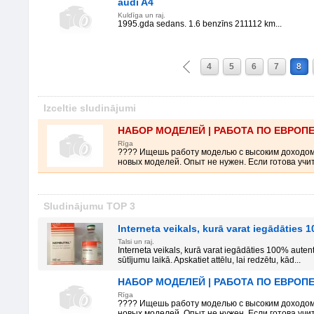
audi A4
Kuldīga un raj.
1995.gda sedans. 1.6 benzīns 211112 km...
4
5
6
7
8
Izceltie sludinājumi
НАБОР МОДЕЛЕЙ | РАБОТА ПО ЕВРОП
Rīga
???? Ищешь работу моделью с высоким доходо
новых моделей. Опыт не нужен. Если готова учить
Sludinājumu TOP 3
Interneta veikals, kurā varat iegādāties
Talsi un raj.
Interneta veikals, kurā varat iegādāties 100% auten
sūtījumu laikā. Apskatiet attēlu, lai redzētu, kād...
НАБОР МОДЕЛЕЙ | РАБОТА ПО ЕВРОП
Rīga
???? Ищешь работу моделью с высоким доходо
новых моделей. Опыт не нужен. Если готова учить