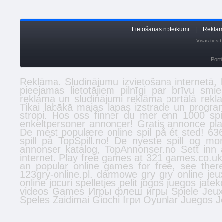
Lietošanas noteikumi
|
Reklām
Visas ties
Port
Reklāma. Sludinājumu izvietošana internetā
pieejamas lietotājiem pilnīgi par brīvu smi
reklama un sludinājumi reklāma portālā
rekl
Tikai labākā
majas lapas izstrade
un program
stropi
. Hos oss finner du mer enn 1000 spi
enkeltpersoner
annoncer
! Gratis annonce plac
De mest populære online spil på ét sted! 636
spill
på TopSpill.no! De nyeste spill og mo
annonser
katalog, TopAnnonser.no Sett inn 
internet. Play free games at 321 games.co.u
an popular online games for free, see the
123gry-online.pl.
darmowe gry
gry online
jeu
online
jocuri
spelletjes
pelit
jogos
juegos
jatek
videos
Games
Игры
флеш игры
Spiele
Jeu
Speles
Zaidimai
Giochi
Ігри
Oyunlar
Juegos
J