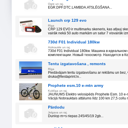
Ogre un raj.
EGR.DPF.DTC.LAMBDA.ATSLĒGŠANA...
Launch crp 129 evo
Rīga
CRP 129 EVO ir multimarku skeneris, kas atļauj ske
vairāk nekā 50 auto markām un satur 7 visvairāk izm
730d F01 Individual 180kw
Aizkraukle un raj.
730d F01 Individual 180kw. Машина в идеальном 
комплектации. Новый техосмотр. Находится в Ко
Tentu izgatavošana , remonts
Rīga
Piedāvājam tentu izgatavošanu ar reklāmu un bez,
druka@fiestaprint.lv...
Prophete esm.10 e-mtn army
Kuldīga un raj.
JAUNUMS Elektro velosipēds Prophete Esm. 10 e-
Vācijā Nobrauktais attālums līdz 100 km 27,5 collu r.
Pārdodu
Jelgava un raj.
Dunlop m+s riepas 245/45/19 2gb...