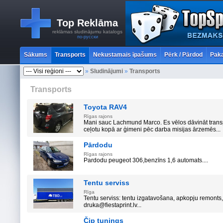
Top Reklāma
reklāmas sludinājumu katalogs
по-русски
Sākums
Transports
Nekustamais īpašums
Pērk / Pārdod
Paka
»
Sludinājumi
»
Transports
Transports
Toyota RAV4
Rīgas rajons
Mani sauc Lachmund Marco. Es vēlos dāvināt transpo
ceļotu kopā ar ģimeni pēc darba misijas ārzemēs...
Pārdodu
Rīgas rajons
Pardodu peugeot 306,benzīns 1,6 automats....
Tentu serviss
Rīga
Tentu serviss: tentu izgatavošana, apkopju remonts
druka@fiestaprint.lv...
Čip tunings